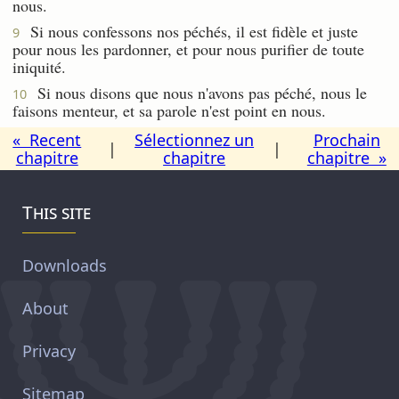
nous.
Si nous confessons nos péchés, il est fidèle et juste
9
pour nous les pardonner, et pour nous purifier de toute
iniquité.
Si nous disons que nous n'avons pas péché, nous le
10
faisons menteur, et sa parole n'est point en nous.
« Recent
Sélectionnez un
Prochain
|
|
chapitre
chapitre
chapitre »
This site
Downloads
About
Privacy
Sitemap