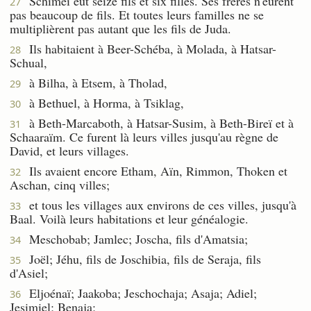
Schimeï eut seize fils et six filles. Ses frères n'eurent
27
pas beaucoup de fils. Et toutes leurs familles ne se
multiplièrent pas autant que les fils de Juda.
Ils habitaient à Beer-Schéba, à Molada, à Hatsar-
28
Schual,
à Bilha, à Etsem, à Tholad,
29
à Bethuel, à Horma, à Tsiklag,
30
à Beth-Marcaboth, à Hatsar-Susim, à Beth-Bireï et à
31
Schaaraïm. Ce furent là leurs villes jusqu'au règne de
David, et leurs villages.
Ils avaient encore Etham, Aïn, Rimmon, Thoken et
32
Aschan, cinq villes;
et tous les villages aux environs de ces villes, jusqu'à
33
Baal. Voilà leurs habitations et leur généalogie.
Meschobab; Jamlec; Joscha, fils d'Amatsia;
34
Joël; Jéhu, fils de Joschibia, fils de Seraja, fils
35
d'Asiel;
Eljoénaï; Jaakoba; Jeschochaja; Asaja; Adiel;
36
Jesimiel; Benaja;