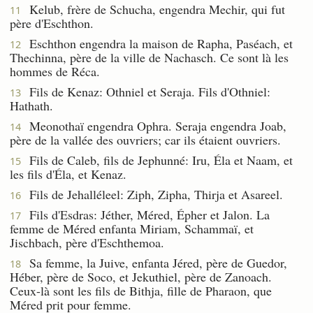
Kelub, frère de Schucha, engendra Mechir, qui fut
11
père d'Eschthon.
Eschthon engendra la maison de Rapha, Paséach, et
12
Thechinna, père de la ville de Nachasch. Ce sont là les
hommes de Réca.
Fils de Kenaz: Othniel et Seraja. Fils d'Othniel:
13
Hathath.
Meonothaï engendra Ophra. Seraja engendra Joab,
14
père de la vallée des ouvriers; car ils étaient ouvriers.
Fils de Caleb, fils de Jephunné: Iru, Éla et Naam, et
15
les fils d'Éla, et Kenaz.
Fils de Jehalléleel: Ziph, Zipha, Thirja et Asareel.
16
Fils d'Esdras: Jéther, Méred, Épher et Jalon. La
17
femme de Méred enfanta Miriam, Schammaï, et
Jischbach, père d'Eschthemoa.
Sa femme, la Juive, enfanta Jéred, père de Guedor,
18
Héber, père de Soco, et Jekuthiel, père de Zanoach.
Ceux-là sont les fils de Bithja, fille de Pharaon, que
Méred prit pour femme.