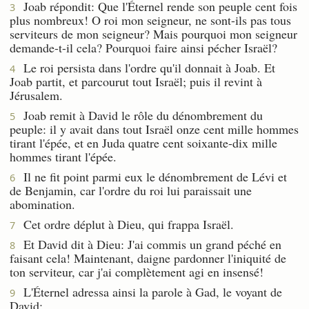
Joab répondit: Que l'Éternel rende son peuple cent fois
3
plus nombreux! O roi mon seigneur, ne sont-ils pas tous
serviteurs de mon seigneur? Mais pourquoi mon seigneur
demande-t-il cela? Pourquoi faire ainsi pécher Israël?
Le roi persista dans l'ordre qu'il donnait à Joab. Et
4
Joab partit, et parcourut tout Israël; puis il revint à
Jérusalem.
Joab remit à David le rôle du dénombrement du
5
peuple: il y avait dans tout Israël onze cent mille hommes
tirant l'épée, et en Juda quatre cent soixante-dix mille
hommes tirant l'épée.
Il ne fit point parmi eux le dénombrement de Lévi et
6
de Benjamin, car l'ordre du roi lui paraissait une
abomination.
Cet ordre déplut à Dieu, qui frappa Israël.
7
Et David dit à Dieu: J'ai commis un grand péché en
8
faisant cela! Maintenant, daigne pardonner l'iniquité de
ton serviteur, car j'ai complètement agi en insensé!
L'Éternel adressa ainsi la parole à Gad, le voyant de
9
David: