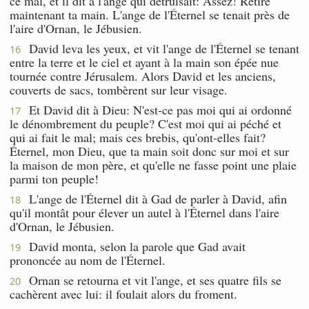
ce mal, et il dit à l'ange qui détruisait: Assez! Retire
maintenant ta main. L'ange de l'Éternel se tenait près de
l'aire d'Ornan, le Jébusien.
David leva les yeux, et vit l'ange de l'Éternel se tenant
16
entre la terre et le ciel et ayant à la main son épée nue
tournée contre Jérusalem. Alors David et les anciens,
couverts de sacs, tombèrent sur leur visage.
Et David dit à Dieu: N'est-ce pas moi qui ai ordonné
17
le dénombrement du peuple? C'est moi qui ai péché et
qui ai fait le mal; mais ces brebis, qu'ont-elles fait?
Éternel, mon Dieu, que ta main soit donc sur moi et sur
la maison de mon père, et qu'elle ne fasse point une plaie
parmi ton peuple!
L'ange de l'Éternel dit à Gad de parler à David, afin
18
qu'il montât pour élever un autel à l'Éternel dans l'aire
d'Ornan, le Jébusien.
David monta, selon la parole que Gad avait
19
prononcée au nom de l'Éternel.
Ornan se retourna et vit l'ange, et ses quatre fils se
20
cachèrent avec lui: il foulait alors du froment.