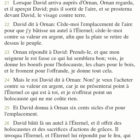
Lorsque David arriva auprès d'Ornan, Ornan regarda,
21
et il aperçut David; puis il sortit de l'aire, et se prosterna
devant David, le visage contre terre.
David dit à Ornan: Cède-moi l'emplacement de l'aire
22
pour que j'y bâtisse un autel à l'Éternel; cède-le-moi
contre sa valeur en argent, afin que la plaie se retire de
dessus le peuple.
Ornan répondit à David: Prends-le, et que mon
23
seigneur le roi fasse ce qui lui semblera bon; vois, je
donne les boeufs pour l'holocauste, les chars pour le bois,
et le froment pour l'offrande, je donne tout cela.
Mais le roi David dit à Ornan: Non! je veux l'acheter
24
contre sa valeur en argent, car je ne présenterai point à
l'Éternel ce qui est à toi, et je n'offrirai point un
holocauste qui ne me coûte rien.
Et David donna à Ornan six cents sicles d'or pour
25
l'emplacement.
David bâtit là un autel à l'Éternel, et il offrit des
26
holocaustes et des sacrifices d'actions de grâces. Il
invoqua l'Éternel, et l'Éternel lui répondit par le feu, qui