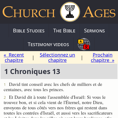
Bible Studies
The Bible
Sermons
Testimony videos
« Recent
Sélectionnez un
Prochain
|
|
chapitre
chapitre
chapitre »
1 Chroniques 13
David tint conseil avec les chefs de milliers et de
1
centaines, avec tous les princes.
Et David dit à toute l'assemblée d'Israël: Si vous le
2
trouvez bon, et si cela vient de l'Éternel, notre Dieu,
envoyons de tous côtés vers nos frères qui restent dans
toutes les contrées d'Israël, et aussi vers les sacrificateurs
et les Lévites dans les villes où sont leurs banlieues, afin