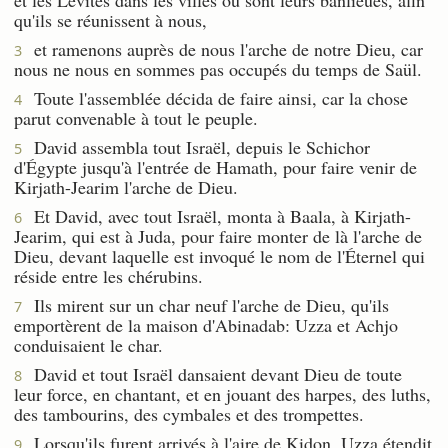
qu'ils se réunissent à nous,
et ramenons auprès de nous l'arche de notre Dieu, car
3
nous ne nous en sommes pas occupés du temps de Saül.
Toute l'assemblée décida de faire ainsi, car la chose
4
parut convenable à tout le peuple.
David assembla tout Israël, depuis le Schichor
5
d'Égypte jusqu'à l'entrée de Hamath, pour faire venir de
Kirjath-Jearim l'arche de Dieu.
Et David, avec tout Israël, monta à Baala, à Kirjath-
6
Jearim, qui est à Juda, pour faire monter de là l'arche de
Dieu, devant laquelle est invoqué le nom de l'Éternel qui
réside entre les chérubins.
Ils mirent sur un char neuf l'arche de Dieu, qu'ils
7
emportèrent de la maison d'Abinadab: Uzza et Achjo
conduisaient le char.
David et tout Israël dansaient devant Dieu de toute
8
leur force, en chantant, et en jouant des harpes, des luths,
des tambourins, des cymbales et des trompettes.
Lorsqu'ils furent arrivés à l'aire de Kidon, Uzza étendit
9