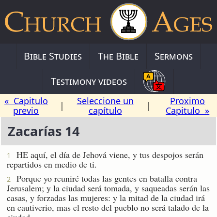
Bible Studies
The Bible
Sermons
Testimony videos
« Capitulo
Seleccione un
Proximo
|
|
previo
capítulo
Capitulo »
Zacarías 14
HE aquí, el día de Jehová viene, y tus despojos serán
1
repartidos en medio de ti.
Porque yo reuniré todas las gentes en batalla contra
2
Jerusalem; y la ciudad será tomada, y saqueadas serán las
casas, y forzadas las mujeres: y la mitad de la ciudad irá
en cautiverio, mas el resto del pueblo no será talado de la
ciudad.