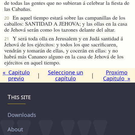
de todas las gentes que no subieran á celebrar la fiesta de
las Cabañas.
En aquel tiempo estará sobre las campanillas de los
20
caballos: SANTIDAD A JEHOVA; y las ollas en la casa
de Jehová serán como los tazones delante del altar.
Y será toda olla en Jerusalem y en Judá santidad á
21
Jehová de los ejércitos: y todos los que sacrificaren,
vendrán y tomarán de ellas, y cocerán en ellas: y no
habrá más Cananeo alguno en la casa de Jehová de los
ejércitos en aquel tiempo.
« Capitulo
Seleccione un
Proximo
|
|
previo
capítulo
Capitulo »
This site
Downloads
About