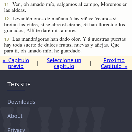
Ven, oh amado mío, salgamos al campo, Moremos en
11
las aldeas.
Levantémonos de mañana á las viñas; Veamos si
12
brotan las vides, si se abre el cierne, Si han florecido los
granados; Allí te daré mis amores.
Las mandrágoras han dado olor, Y á nuestras puertas
13
hay toda suerte de dulces frutas, nuevas y añejas. Que
para ti, oh amado mío, he guardado.
« Capitulo
Seleccione un
Proximo
|
|
previo
capítulo
Capitulo »
This site
Downloads
About
Privacy