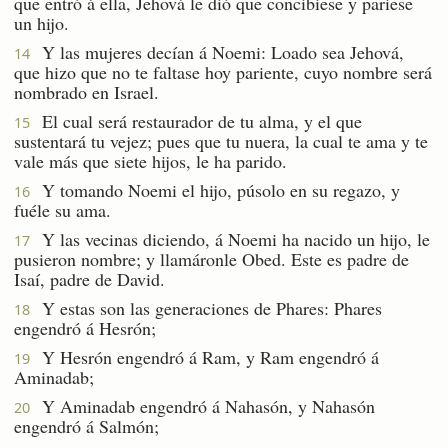
que entró á ella, Jehová le dió que concibiese y pariese
un hijo.
Y las mujeres decían á Noemi: Loado sea Jehová,
14
que hizo que no te faltase hoy pariente, cuyo nombre será
nombrado en Israel.
El cual será restaurador de tu alma, y el que
15
sustentará tu vejez; pues que tu nuera, la cual te ama y te
vale más que siete hijos, le ha parido.
Y tomando Noemi el hijo, púsolo en su regazo, y
16
fuéle su ama.
Y las vecinas diciendo, á Noemi ha nacido un hijo, le
17
pusieron nombre; y llamáronle Obed. Este es padre de
Isaí, padre de David.
Y estas son las generaciones de Phares: Phares
18
engendró á Hesrón;
Y Hesrón engendró á Ram, y Ram engendró á
19
Aminadab;
Y Aminadab engendró á Nahasón, y Nahasón
20
engendró á Salmón;