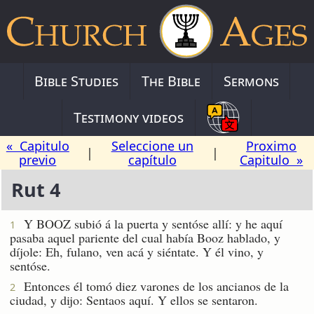
Bible Studies
The Bible
Sermons
Testimony videos
« Capitulo
Seleccione un
Proximo
|
|
previo
capítulo
Capitulo »
Rut 4
Y BOOZ subió á la puerta y sentóse allí: y he aquí
1
pasaba aquel pariente del cual había Booz hablado, y
díjole: Eh, fulano, ven acá y siéntate. Y él vino, y
sentóse.
Entonces él tomó diez varones de los ancianos de la
2
ciudad, y dijo: Sentaos aquí. Y ellos se sentaron.