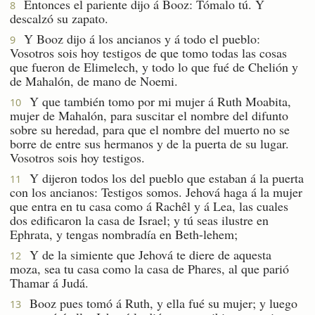
Entonces el pariente dijo á Booz: Tómalo tú. Y
8
descalzó su zapato.
Y Booz dijo á los ancianos y á todo el pueblo:
9
Vosotros sois hoy testigos de que tomo todas las cosas
que fueron de Elimelech, y todo lo que fué de Chelión y
de Mahalón, de mano de Noemi.
Y que también tomo por mi mujer á Ruth Moabita,
10
mujer de Mahalón, para suscitar el nombre del difunto
sobre su heredad, para que el nombre del muerto no se
borre de entre sus hermanos y de la puerta de su lugar.
Vosotros sois hoy testigos.
Y dijeron todos los del pueblo que estaban á la puerta
11
con los ancianos: Testigos somos. Jehová haga á la mujer
que entra en tu casa como á Rachêl y á Lea, las cuales
dos edificaron la casa de Israel; y tú seas ilustre en
Ephrata, y tengas nombradía en Beth-lehem;
Y de la simiente que Jehová te diere de aquesta
12
moza, sea tu casa como la casa de Phares, al que parió
Thamar á Judá.
Booz pues tomó á Ruth, y ella fué su mujer; y luego
13