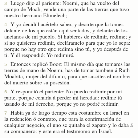
Luego dijo al pariente: Noemi, que ha vuelto del
3
campo de Moab, vende una parte de las tierras que tuvo
nuestro hermano Elimelech;
Y yo decidí hacértelo saber, y decirte que la tomes
4
delante de los que están aquí sentados, y delante de los
ancianos de mi pueblo. Si hubieres de redimir, redime; y
si no quisieres redimir, decláramelo para que yo lo sepa:
porque no hay otro que redima sino tú, y yo después de
ti. Y él respondió: Yo redimiré.
Entonces replicó Booz: El mismo día que tomares las
5
tierras de mano de Noemi, has de tomar también á Ruth
Moabita, mujer del difunto, para que suscites el nombre
del muerto sobre su posesión.
Y respondió el pariente: No puedo redimir por mi
6
parte, porque echaría á perder mi heredad: redime tú
usando de mi derecho, porque yo no podré redimir.
Había ya de largo tiempo esta costumbre en Israel en
7
la redención ó contrato, que para la confirmación de
cualquier negocio, el uno se quitaba el zapato y lo daba á
su compañero: y este era el testimonio en Israel.