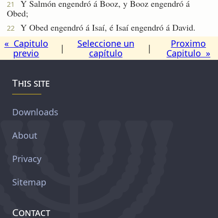
Y Salmón engendró á Booz, y Booz engendró á
21
Obed;
Y Obed engendró á Isaí, é Isaí engendró á David.
22
« Capitulo
Seleccione un
Proximo
|
|
previo
capítulo
Capitulo »
This site
Downloads
About
Privacy
Sitemap
Contact