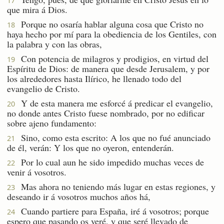
17
que mira á Dios.
Porque no osaría hablar alguna cosa que Cristo no
18
haya hecho por mí para la obediencia de los Gentiles, con
la palabra y con las obras,
Con potencia de milagros y prodigios, en virtud del
19
Espíritu de Dios: de manera que desde Jerusalem, y por
los alrededores hasta Ilírico, he llenado todo del
evangelio de Cristo.
Y de esta manera me esforcé á predicar el evangelio,
20
no donde antes Cristo fuese nombrado, por no edificar
sobre ajeno fundamento:
Sino, como esta escrito: A los que no fué anunciado
21
de él, verán: Y los que no oyeron, entenderán.
Por lo cual aun he sido impedido muchas veces de
22
venir á vosotros.
Mas ahora no teniendo más lugar en estas regiones, y
23
deseando ir á vosotros muchos años há,
Cuando partiere para España, iré á vosotros; porque
24
espero que pasando os veré, y que seré llevado de