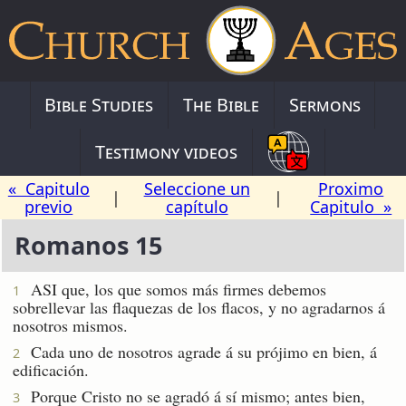
Bible Studies
The Bible
Sermons
Testimony videos
« Capitulo
Seleccione un
Proximo
|
|
previo
capítulo
Capitulo »
Romanos 15
ASI que, los que somos más firmes debemos
1
sobrellevar las flaquezas de los flacos, y no agradarnos á
nosotros mismos.
Cada uno de nosotros agrade á su prójimo en bien, á
2
edificación.
Porque Cristo no se agradó á sí mismo; antes bien,
3