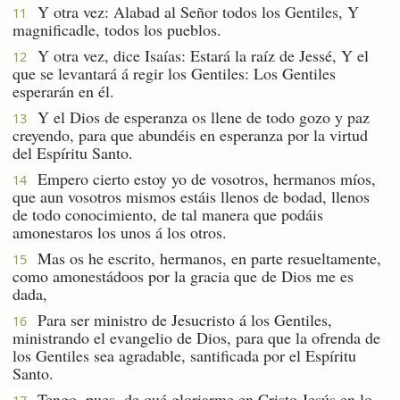
Y otra vez: Alabad al Señor todos los Gentiles, Y
11
magnificadle, todos los pueblos.
Y otra vez, dice Isaías: Estará la raíz de Jessé, Y el
12
que se levantará á regir los Gentiles: Los Gentiles
esperarán en él.
Y el Dios de esperanza os llene de todo gozo y paz
13
creyendo, para que abundéis en esperanza por la virtud
del Espíritu Santo.
Empero cierto estoy yo de vosotros, hermanos míos,
14
que aun vosotros mismos estáis llenos de bodad, llenos
de todo conocimiento, de tal manera que podáis
amonestaros los unos á los otros.
Mas os he escrito, hermanos, en parte resueltamente,
15
como amonestádoos por la gracia que de Dios me es
dada,
Para ser ministro de Jesucristo á los Gentiles,
16
ministrando el evangelio de Dios, para que la ofrenda de
los Gentiles sea agradable, santificada por el Espíritu
Santo.
Tengo, pues, de qué gloriarme en Cristo Jesús en lo