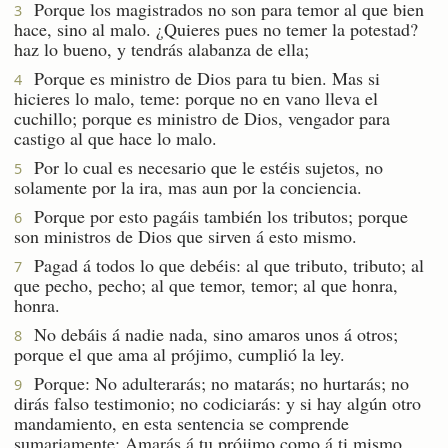
Porque los magistrados no son para temor al que bien
3
hace, sino al malo. ¿Quieres pues no temer la potestad?
haz lo bueno, y tendrás alabanza de ella;
Porque es ministro de Dios para tu bien. Mas si
4
hicieres lo malo, teme: porque no en vano lleva el
cuchillo; porque es ministro de Dios, vengador para
castigo al que hace lo malo.
Por lo cual es necesario que le estéis sujetos, no
5
solamente por la ira, mas aun por la conciencia.
Porque por esto pagáis también los tributos; porque
6
son ministros de Dios que sirven á esto mismo.
Pagad á todos lo que debéis: al que tributo, tributo; al
7
que pecho, pecho; al que temor, temor; al que honra,
honra.
No debáis á nadie nada, sino amaros unos á otros;
8
porque el que ama al prójimo, cumplió la ley.
Porque: No adulterarás; no matarás; no hurtarás; no
9
dirás falso testimonio; no codiciarás: y si hay algún otro
mandamiento, en esta sentencia se comprende
sumariamente: Amarás á tu prójimo como á ti mismo.