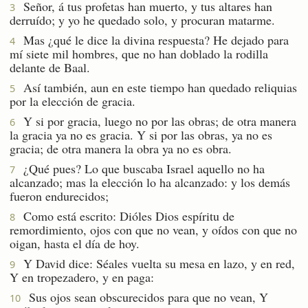
Señor, á tus profetas han muerto, y tus altares han
3
derruído; y yo he quedado solo, y procuran matarme.
Mas ¿qué le dice la divina respuesta? He dejado para
4
mí siete mil hombres, que no han doblado la rodilla
delante de Baal.
Así también, aun en este tiempo han quedado reliquias
5
por la elección de gracia.
Y si por gracia, luego no por las obras; de otra manera
6
la gracia ya no es gracia. Y si por las obras, ya no es
gracia; de otra manera la obra ya no es obra.
¿Qué pues? Lo que buscaba Israel aquello no ha
7
alcanzado; mas la elección lo ha alcanzado: y los demás
fueron endurecidos;
Como está escrito: Dióles Dios espíritu de
8
remordimiento, ojos con que no vean, y oídos con que no
oigan, hasta el día de hoy.
Y David dice: Séales vuelta su mesa en lazo, y en red,
9
Y en tropezadero, y en paga:
Sus ojos sean obscurecidos para que no vean, Y
10