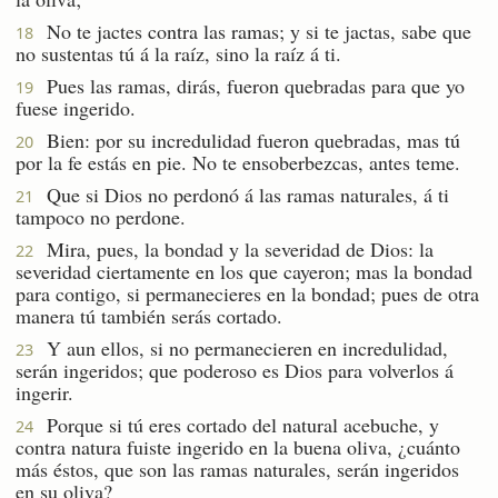
No te jactes contra las ramas; y si te jactas, sabe que
18
no sustentas tú á la raíz, sino la raíz á ti.
Pues las ramas, dirás, fueron quebradas para que yo
19
fuese ingerido.
Bien: por su incredulidad fueron quebradas, mas tú
20
por la fe estás en pie. No te ensoberbezcas, antes teme.
Que si Dios no perdonó á las ramas naturales, á ti
21
tampoco no perdone.
Mira, pues, la bondad y la severidad de Dios: la
22
severidad ciertamente en los que cayeron; mas la bondad
para contigo, si permanecieres en la bondad; pues de otra
manera tú también serás cortado.
Y aun ellos, si no permanecieren en incredulidad,
23
serán ingeridos; que poderoso es Dios para volverlos á
ingerir.
Porque si tú eres cortado del natural acebuche, y
24
contra natura fuiste ingerido en la buena oliva, ¿cuánto
más éstos, que son las ramas naturales, serán ingeridos
en su oliva?