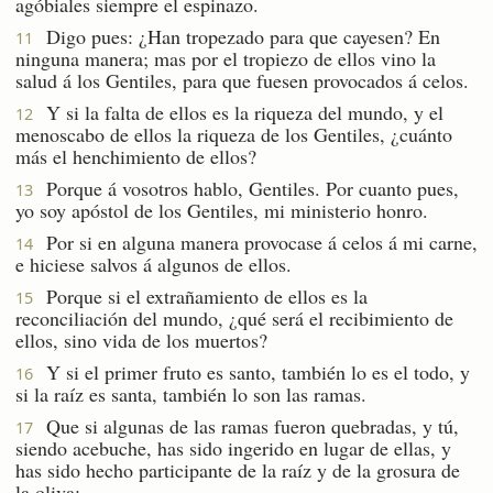
agóbiales siempre el espinazo.
Digo pues: ¿Han tropezado para que cayesen? En
11
ninguna manera; mas por el tropiezo de ellos vino la
salud á los Gentiles, para que fuesen provocados á celos.
Y si la falta de ellos es la riqueza del mundo, y el
12
menoscabo de ellos la riqueza de los Gentiles, ¿cuánto
más el henchimiento de ellos?
Porque á vosotros hablo, Gentiles. Por cuanto pues,
13
yo soy apóstol de los Gentiles, mi ministerio honro.
Por si en alguna manera provocase á celos á mi carne,
14
e hiciese salvos á algunos de ellos.
Porque si el extrañamiento de ellos es la
15
reconciliación del mundo, ¿qué será el recibimiento de
ellos, sino vida de los muertos?
Y si el primer fruto es santo, también lo es el todo, y
16
si la raíz es santa, también lo son las ramas.
Que si algunas de las ramas fueron quebradas, y tú,
17
siendo acebuche, has sido ingerido en lugar de ellas, y
has sido hecho participante de la raíz y de la grosura de
la oliva;