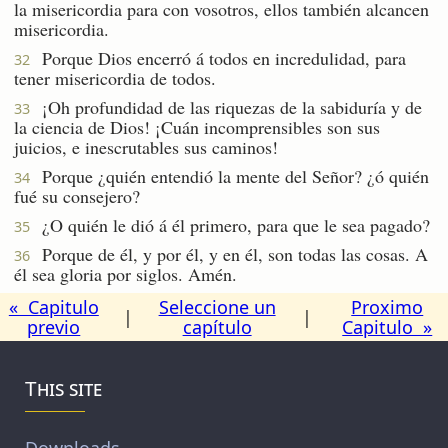
la misericordia para con vosotros, ellos también alcancen
misericordia.
Porque Dios encerró á todos en incredulidad, para
32
tener misericordia de todos.
¡Oh profundidad de las riquezas de la sabiduría y de
33
la ciencia de Dios! ¡Cuán incomprensibles son sus
juicios, e inescrutables sus caminos!
Porque ¿quién entendió la mente del Señor? ¿ó quién
34
fué su consejero?
¿O quién le dió á él primero, para que le sea pagado?
35
Porque de él, y por él, y en él, son todas las cosas. A
36
él sea gloria por siglos. Amén.
« Capitulo
Seleccione un
Proximo
|
|
previo
capítulo
Capitulo »
This site
Downloads