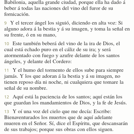
Babilonia, aquella grande ciudad, porque ella ha dado á
beber á todas las naciones del vino del furor de su
fornicación.
Y el tercer ángel los siguió, diciendo en alta voz: Si
9
alguno adora á la bestia y á su imagen, y toma la señal en
su frente, ó en su mano,
Este también beberá del vino de la ira de Dios, el
10
cual está echado puro en el cáliz de su ira; y será
atormentado con fuego y azufre delante de los santos
ángeles, y delante del Cordero:
Y el humo del tormento de ellos sube para siempre
11
jamás. Y los que adoran á la bestia y á su imagen, no
tienen reposo día ni noche, ni cualquiera que tomare la
señal de su nombre.
Aquí está la paciencia de los santos; aquí están los
12
que guardan los mandamientos de Dios, y la fe de Jesús.
Y oí una voz del cielo que me decía: Escribe:
13
Bienaventurados los muertos que de aquí adelante
mueren en el Señor. Sí, dice el Espíritu, que descansarán
de sus trabajos; porque sus obras con ellos siguen.