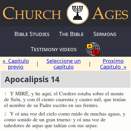
Bible Studies
The Bible
Sermons
Testimony videos
« Capitulo
Seleccione un
Proximo
|
|
previo
capítulo
Capitulo »
Apocalipsis 14
Y MIRÉ, y he aquí, el Cordero estaba sobre el monte
1
de Sión, y con él ciento cuarenta y cuatro mil, que tenían
el nombre de su Padre escrito en sus frentes.
Y oí una voz del cielo como ruido de muchas aguas, y
2
como sonido de un gran trueno: y oí una voz de
tañedores de arpas que tañían con sus arpas: