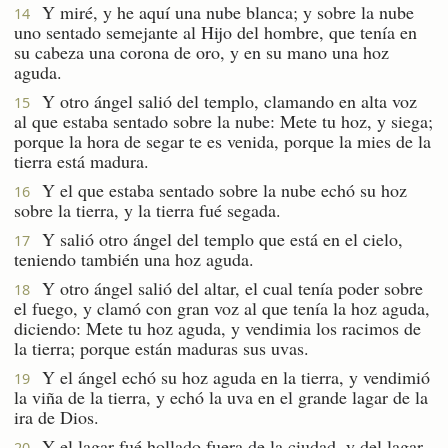
Y miré, y he aquí una nube blanca; y sobre la nube
14
uno sentado semejante al Hijo del hombre, que tenía en
su cabeza una corona de oro, y en su mano una hoz
aguda.
Y otro ángel salió del templo, clamando en alta voz
15
al que estaba sentado sobre la nube: Mete tu hoz, y siega;
porque la hora de segar te es venida, porque la mies de la
tierra está madura.
Y el que estaba sentado sobre la nube echó su hoz
16
sobre la tierra, y la tierra fué segada.
Y salió otro ángel del templo que está en el cielo,
17
teniendo también una hoz aguda.
Y otro ángel salió del altar, el cual tenía poder sobre
18
el fuego, y clamó con gran voz al que tenía la hoz aguda,
diciendo: Mete tu hoz aguda, y vendimia los racimos de
la tierra; porque están maduras sus uvas.
Y el ángel echó su hoz aguda en la tierra, y vendimió
19
la viña de la tierra, y echó la uva en el grande lagar de la
ira de Dios.
Y el lagar fué hollado fuera de la ciudad, y del lagar
20