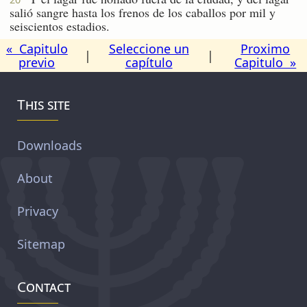
salió sangre hasta los frenos de los caballos por mil y
seiscientos estadios.
« Capitulo
Seleccione un
Proximo
|
|
previo
capítulo
Capitulo »
This site
Downloads
About
Privacy
Sitemap
Contact