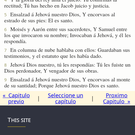
rectitud; Tú has hecho en Jacob juicio y justicia.
Ensalzad á Jehová nuestro Dios, Y encorvaos al
5
estrado de sus pies: El es santo.
Moisés y Aarón entre sus sacerdotes, Y Samuel entre
6
los que invocaron su nombre; Invocaban á Jehová, y él les
respondía.
En columna de nube hablaba con ellos: Guardaban sus
7
testimonios, y el estatuto que les había dado.
Jehová Dios nuestro, tú les respondías: Tú les fuiste un
8
Dios perdonador, Y vengador de sus obras.
Ensalzad á Jehová nuestro Dios, Y encorvaos al monte
9
de su santidad; Porque Jehová nuestro Dios es santo.
« Capitulo
Seleccione un
Proximo
|
|
previo
capítulo
Capitulo »
This site