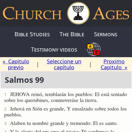
Bible Studies
The Bible
Sermons
Testimony videos
« Capitulo
Seleccione un
Proximo
|
|
previo
capítulo
Capitulo »
Salmos 99
JEHOVA reinó, temblarán los pueblos: El está sentado
1
sobre los querubines, conmoveráse la tierra.
Jehová en Sión es grande, Y ensalzado sobre todos los
2
pueblos.
Alaben tu nombre grande y tremendo: El es santo.
3
Y la gloria del rey ama el juicio: Tú confirmas la
4