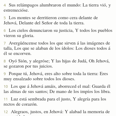
Sus relámpagos alumbraron el mundo: La tierra vió, y
4
estremecióse.
Los montes se derritieron como cera delante de
5
Jehová, Delante del Señor de toda la tierra.
Los cielos denunciaron su justicia, Y todos los pueblos
6
vieron su gloria.
Avergüéncense todos los que sirven á las imágenes de
7
talla, Los que se alaban de los ídolos: Los dioses todos á
él se encorven.
Oyó Sión, y alegróse; Y las hijas de Judá, Oh Jehová,
8
se gozaron por tus juicios.
Porque tú, Jehová, eres alto sobre toda la tierra: Eres
9
muy ensalzado sobre todos los dioses.
Los que á Jehová amáis, aborreced el mal: Guarda él
10
las almas de sus santos; De mano de los impíos los libra.
Luz está sembrada para el justo, Y alegría para los
11
rectos de corazón.
Alegraos, justos, en Jehová: Y alabad la memoria de
12