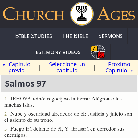
Bible Studies
The Bible
Sermons
Testimony videos
« Capitulo
Seleccione un
Proximo
|
|
previo
capítulo
Capitulo »
Salmos 97
JEHOVA reinó: regocíjese la tierra: Alégrense las
1
muchas islas.
Nube y oscuridad alrededor de él: Justicia y juicio son
2
el asiento de su trono.
Fuego irá delante de él, Y abrasará en derredor sus
3
enemigos.