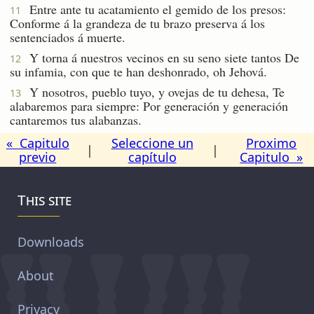
Entre ante tu acatamiento el gemido de los presos:
11
Conforme á la grandeza de tu brazo preserva á los
sentenciados á muerte.
Y torna á nuestros vecinos en su seno siete tantos De
12
su infamia, con que te han deshonrado, oh Jehová.
Y nosotros, pueblo tuyo, y ovejas de tu dehesa, Te
13
alabaremos para siempre: Por generación y generación
cantaremos tus alabanzas.
« Capitulo
Seleccione un
Proximo
|
|
previo
capítulo
Capitulo »
This site
Downloads
About
Privacy