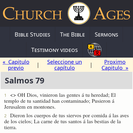
Bible Studies
The Bible
Sermons
Testimony videos
« Capitulo
Seleccione un
Proximo
|
|
previo
capítulo
Capitulo »
Salmos 79
<
> OH Dios, vinieron las gentes á tu heredad; El
1
templo de tu santidad han contaminado; Pusieron á
Jerusalem en montones.
Dieron los cuerpos de tus siervos por comida á las aves
2
de los cielos; La carne de tus santos á las bestias de la
tierra.