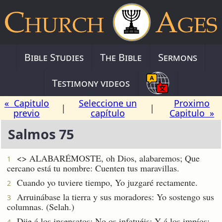
Bible Studies
The Bible
Sermons
Testimony videos
« Capitulo
Seleccione un
Proximo
|
|
previo
capítulo
Capitulo »
Salmos 75
<
> ALABARÉMOSTE, oh Dios, alabaremos; Que
1
cercano está tu nombre: Cuenten tus maravillas.
Cuando yo tuviere tiempo, Yo juzgaré rectamente.
2
Arruinábase la tierra y sus moradores: Yo sostengo sus
3
columnas. (Selah.)
Dije á los insensatos: No os infatuéis; Y á los impíos:
4