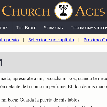
dies
The Bible
Sermons
Testimony video
ulo previo
|
Seleccione un capítulo
|
Proximo Ca
1
mado; apresúrate á mí; Escucha mi voz, cuando te invo
n delante de ti como un perfume, El don de mis manos
mi boca: Guarda la puerta de mis labios.