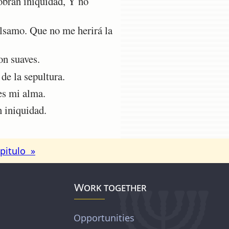
obran iniquidad, Y no
álsamo. Que no me herirá la
on suaves.
de la sepultura.
es mi alma.
 iniquidad.
pitulo »
Work together
Opportunities