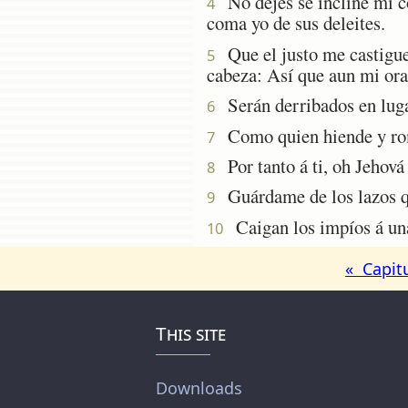
No dejes se incline mi c
4
coma yo de sus deleites.
Que el justo me castigue,
5
cabeza: Así que aun mi ora
Serán derribados en lugar
6
Como quien hiende y rompe
7
Por tanto á ti, oh Jehová
8
Guárdame de los lazos qu
9
Caigan los impíos á una 
10
« Capit
This site
Downloads