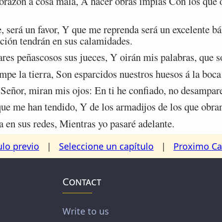
orazón á cosa mala, A hacer obras impías Con los que 
 será un favor, Y que me reprenda será un excelente b
ción tendrán en sus calamidades.
es peñascosos sus jueces, Y oirán mis palabras, que s
 la tierra, Son esparcidos nuestros huesos á la boca 
 Señor, miran mis ojos: En ti he confiado, no desampar
e me han tendido, Y de los armadijos de los que obran
en sus redes, Mientras yo pasaré adelante.
ulo previo
|
Seleccione un capítulo
|
Proximo Ca
Contact
Write to us