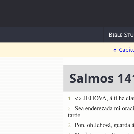
Bible Stu
« Capit
Salmos 14
<
> JEHOVA, á ti he cla
1
Sea enderezada mi oració
2
tarde.
Pon, oh Jehová, guarda á 
3