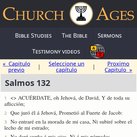
Bible Studies
The Bible
Sermons
Testimony videos
« Capitulo
Seleccione un
Proximo
|
|
previo
capítulo
Capitulo »
Salmos 132
<
> ACUÉRDATE, oh Jehová, de David, Y de toda su
1
aflicción;
Que juró él á Jehová, Prometió al Fuerte de Jacob:
2
No entraré en la morada de mi casa, Ni subiré sobre el
3
lecho de mi estrado;
No daré sueño á mis ojos, Ni á mis párpados
4