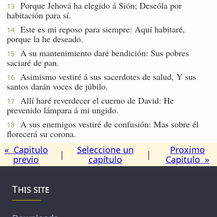
Porque Jehová ha elegido á Sión; Deseóla por
13
habitación para sí.
Este es mi reposo para siempre: Aquí habitaré,
14
porque la he deseado.
A su mantenimiento daré bendición: Sus pobres
15
saciaré de pan.
Asimismo vestiré á sus sacerdotes de salud, Y sus
16
santos darán voces de júbilo.
Allí haré reverdecer el cuerno de David: He
17
prevenido lámpara á mi ungido.
A sus enemigos vestiré de confusión: Mas sobre él
18
florecerá su corona.
« Capitulo
Seleccione un
Proximo
|
|
previo
capítulo
Capitulo »
This site