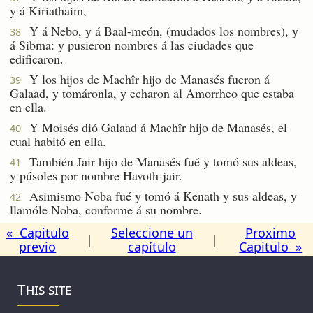
y á Kiriathaim,
Y á Nebo, y á Baal-meón, (mudados los nombres), y
38
á Sibma: y pusieron nombres á las ciudades que
edificaron.
Y los hijos de Machîr hijo de Manasés fueron á
39
Galaad, y tomáronla, y echaron al Amorrheo que estaba
en ella.
Y Moisés dió Galaad á Machîr hijo de Manasés, el
40
cual habitó en ella.
También Jair hijo de Manasés fué y tomó sus aldeas,
41
y púsoles por nombre Havoth-jair.
Asimismo Noba fué y tomó á Kenath y sus aldeas, y
42
llamóle Noba, conforme á su nombre.
« Capitulo
Seleccione un
Proximo
|
|
previo
capítulo
Capitulo »
This site