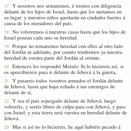
Y nosotros nos armaremos, é iremos con diligencia
17
delante de los hijos de Israel, hasta que los metamos en
su lugar: y nuestros niños quedarán en ciudades fuertes á
causa de los moradores del país.
No volveremos á nuestras casas hasta que los hijos de
18
Israel posean cada uno su heredad.
Porque no tomaremos heredad con ellos al otro lado
19
del Jordán ni adelante, por cuanto tendremos ya nuestra
heredad de estotra parte del Jordán al oriente.
Entonces les respondió Moisés: Si lo hiciereis así, si
20
os apercibiereis para ir delante de Jehová á la guerra,
Y pasareis todos vosotros armados el Jordán delante
21
de Jehová, hasta que haya echado á sus enemigos de
delante de sí,
Y sea el país sojuzgado delante de Jehová; luego
22
volveréis, y seréis libres de culpa para con Jehová, y para
con Israel; y esta tierra será vuestra en heredad delante de
Jehová.
Mas si así no lo hiciereis, he aquí habréis pecado á
23