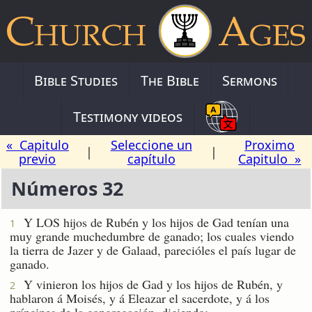
Bible Studies
The Bible
Sermons
Testimony videos
« Capitulo
Seleccione un
Proximo
|
|
previo
capítulo
Capitulo »
Números 32
Y LOS hijos de Rubén y los hijos de Gad tenían una
1
muy grande muchedumbre de ganado; los cuales viendo
la tierra de Jazer y de Galaad, parecióles el país lugar de
ganado.
Y vinieron los hijos de Gad y los hijos de Rubén, y
2
hablaron á Moisés, y á Eleazar el sacerdote, y á los
príncipes de la congregación, diciendo: