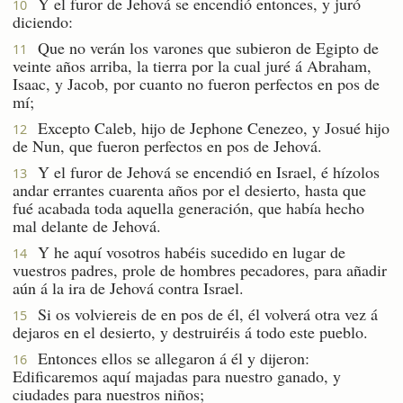
Y el furor de Jehová se encendió entonces, y juró
10
diciendo:
Que no verán los varones que subieron de Egipto de
11
veinte años arriba, la tierra por la cual juré á Abraham,
Isaac, y Jacob, por cuanto no fueron perfectos en pos de
mí;
Excepto Caleb, hijo de Jephone Cenezeo, y Josué hijo
12
de Nun, que fueron perfectos en pos de Jehová.
Y el furor de Jehová se encendió en Israel, é hízolos
13
andar errantes cuarenta años por el desierto, hasta que
fué acabada toda aquella generación, que había hecho
mal delante de Jehová.
Y he aquí vosotros habéis sucedido en lugar de
14
vuestros padres, prole de hombres pecadores, para añadir
aún á la ira de Jehová contra Israel.
Si os volviereis de en pos de él, él volverá otra vez á
15
dejaros en el desierto, y destruiréis á todo este pueblo.
Entonces ellos se allegaron á él y dijeron:
16
Edificaremos aquí majadas para nuestro ganado, y
ciudades para nuestros niños;