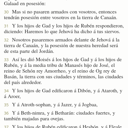
Galaad en posesión:
Mas si no pasaren armados con vosotros, entonces
30
tendrán posesión entre vosotros en la tierra de Canaán.
Y los hijos de Gad y los hijos de Rubén respondieron,
31
diciendo: Haremos lo que Jehová ha dicho á tus siervos.
Nosotros pasaremos armados delante de Jehová á la
32
tierra de Canaán, y la posesión de nuestra heredad será
de esta parte del Jordán.
Así les dió Moisés á los hijos de Gad y á los hijos de
33
Rubén, y á la media tribu de Manasés hijo de José, el
reino de Sehón rey Amorrheo, y el reino de Og rey de
Basán, la tierra con sus ciudades y términos, las ciudades
del país alrededor.
Y los hijos de Gad edificaron á Dibón, y á Ataroth, y
34
á Aroer,
Y á Atroth-sophan, y á Jazer, y á Jogbaa,
35
Y á Beth-nimra, y á Betharán: ciudades fuertes, y
36
también majadas para ovejas.
Y los hijos de Rubén edificaron á Hesbón, y á Eleale,
37