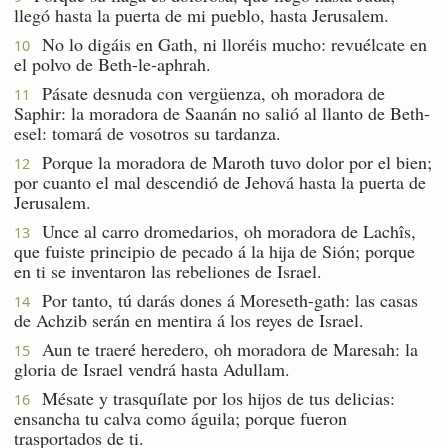
llegó hasta la puerta de mi pueblo, hasta Jerusalem.
No lo digáis en Gath, ni lloréis mucho: revuélcate en
10
el polvo de Beth-le-aphrah.
Pásate desnuda con vergüenza, oh moradora de
11
Saphir: la moradora de Saanán no salió al llanto de Beth-
esel: tomará de vosotros su tardanza.
Porque la moradora de Maroth tuvo dolor por el bien;
12
por cuanto el mal descendió de Jehová hasta la puerta de
Jerusalem.
Unce al carro dromedarios, oh moradora de Lachîs,
13
que fuiste principio de pecado á la hija de Sión; porque
en ti se inventaron las rebeliones de Israel.
Por tanto, tú darás dones á Moreseth-gath: las casas
14
de Achzib serán en mentira á los reyes de Israel.
Aun te traeré heredero, oh moradora de Maresah: la
15
gloria de Israel vendrá hasta Adullam.
Mésate y trasquílate por los hijos de tus delicias:
16
ensancha tu calva como águila; porque fueron
trasportados de ti.