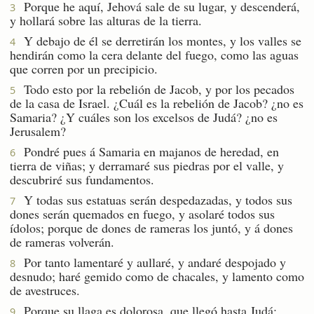
Porque he aquí, Jehová sale de su lugar, y descenderá,
3
y hollará sobre las alturas de la tierra.
Y debajo de él se derretirán los montes, y los valles se
4
hendirán como la cera delante del fuego, como las aguas
que corren por un precipicio.
Todo esto por la rebelión de Jacob, y por los pecados
5
de la casa de Israel. ¿Cuál es la rebelión de Jacob? ¿no es
Samaria? ¿Y cuáles son los excelsos de Judá? ¿no es
Jerusalem?
Pondré pues á Samaria en majanos de heredad, en
6
tierra de viñas; y derramaré sus piedras por el valle, y
descubriré sus fundamentos.
Y todas sus estatuas serán despedazadas, y todos sus
7
dones serán quemados en fuego, y asolaré todos sus
ídolos; porque de dones de rameras los juntó, y á dones
de rameras volverán.
Por tanto lamentaré y aullaré, y andaré despojado y
8
desnudo; haré gemido como de chacales, y lamento como
de avestruces.
Porque su llaga es dolorosa, que llegó hasta Judá;
9