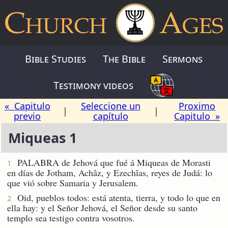
Bible Studies
The Bible
Sermons
Testimony videos
« Capitulo
Seleccione un
Proximo
|
|
previo
capítulo
Capitulo »
Miqueas 1
PALABRA de Jehová que fué á Miqueas de Morasti
1
en días de Jotham, Achâz, y Ezechîas, reyes de Judá: lo
que vió sobre Samaria y Jerusalem.
Oid, pueblos todos: está atenta, tierra, y todo lo que en
2
ella hay: y el Señor Jehová, el Señor desde su santo
templo sea testigo contra vosotros.