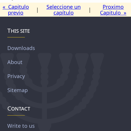
« Capitulo
Seleccione un
Proximo
|
|
previo
capítulo
Capitulo »
This site
Downloads
About
Privacy
Sitemap
Contact
Write to us