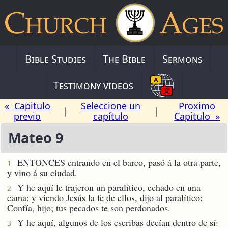
Bible Studies
The Bible
Sermons
Testimony videos
« Capitulo
Seleccione un
Proximo
|
|
previo
capítulo
Capitulo »
Mateo 9
ENTONCES entrando en el barco, pasó á la otra parte,
1
y vino á su ciudad.
Y he aquí le trajeron un paralítico, echado en una
2
cama: y viendo Jesús la fe de ellos, dijo al paralítico:
Confía, hijo; tus pecados te son perdonados.
Y he aquí, algunos de los escribas decían dentro de sí:
3