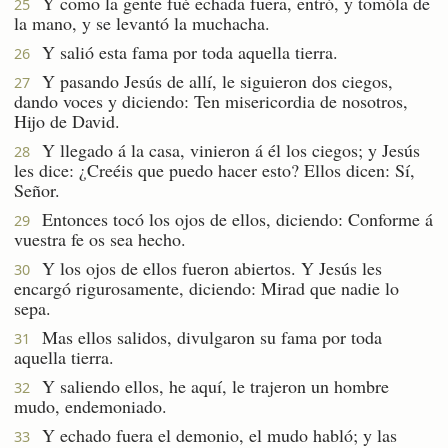
Y como la gente fué echada fuera, entró, y tomóla de
25
la mano, y se levantó la muchacha.
Y salió esta fama por toda aquella tierra.
26
Y pasando Jesús de allí, le siguieron dos ciegos,
27
dando voces y diciendo: Ten misericordia de nosotros,
Hijo de David.
Y llegado á la casa, vinieron á él los ciegos; y Jesús
28
les dice: ¿Creéis que puedo hacer esto? Ellos dicen: Sí,
Señor.
Entonces tocó los ojos de ellos, diciendo: Conforme á
29
vuestra fe os sea hecho.
Y los ojos de ellos fueron abiertos. Y Jesús les
30
encargó rigurosamente, diciendo: Mirad que nadie lo
sepa.
Mas ellos salidos, divulgaron su fama por toda
31
aquella tierra.
Y saliendo ellos, he aquí, le trajeron un hombre
32
mudo, endemoniado.
Y echado fuera el demonio, el mudo habló; y las
33