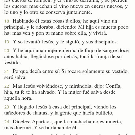
los cueros; mas echan el vino nuevo en cueros nuevos, y
lo uno y lo otro se conserva juntamente.
Hablando él estas cosas á ellos, he aquí vino un
18
principal, y le adoraba, diciendo: Mi hija es muerta poco
ha: mas ven y pon tu mano sobre ella, y vivirá.
Y se levantó Jesús, y le siguió, y sus discípulos.
19
Y he aquí una mujer enferma de flujo de sangre doce
20
años había, llegándose por detrás, tocó la franja de su
vestido:
Porque decía entre sí: Si tocare solamente su vestido,
21
seré salva.
Mas Jesús volviéndose, y mirándola, dijo: Confía,
22
hija, tu fe te ha salvado. Y la mujer fué salva desde
aquella hora.
Y llegado Jesús á casa del principal, viendo los
23
tañedores de flautas, y la gente que hacía bullicio,
Díceles: Apartaos, que la muchacha no es muerta,
24
mas duerme. Y se burlaban de él.