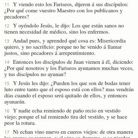
Y viendo esto los Fariseos, dijeron á sus discípulos:
11
¿Por qué come vuestro Maestro con los publicanos y
pecadores?
Y oyéndolo Jesús, le dijo: Los que están sanos no
12
tienen necesidad de médico, sino los enfermos.
Andad pues, y aprended qué cosa es: Misericordia
13
quiero, y no sacrificio: porque no he venido á llamar
justos, sino pecadores á arrepentimiento.
Entonces los discípulos de Juan vienen á él, diciendo:
14
¿Por qué nosotros y los Fariseos ayunamos muchas veces,
y tus discípulos no ayunan?
Y Jesús les dijo: ¿Pueden los que son de bodas tener
15
luto entre tanto que el esposo está con ellos? mas vendrán
días cuando el esposo será quitado de ellos, y entonces
ayunarán.
Y nadie echa remiendo de paño recio en vestido
16
viejo; porque el tal remiendo tira del vestido, y se hace
peor la rotura.
Ni echan vino nuevo en cueros viejos: de otra manera
17
los cueros se rompen, y el vino se derrama, y se pierden