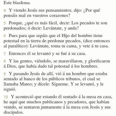
Este blasfema.
Y viendo Jesús sus pensamientos, dijo: ¿Por qué
4
pensáis mal en vuestros corazones?
Porque, ¿qué es más fácil, decir: Los pecados te son
5
perdonados; ó decir: Levántate, y anda?
Pues para que sepáis que el Hijo del hombre tiene
6
potestad en la tierra de perdonar pecados, (dice entonces
al paralítico): Levántate, toma tu cama, y vete á tu casa.
Entonces él se levantó y se fué á su casa.
7
Y las gentes, viéndolo, se maravillaron, y glorificaron
8
á Dios, que había dado tal potestad á los hombres.
Y pasando Jesús de allí, vió á un hombre que estaba
9
sentado al banco de los públicos tributos, el cual se
llamaba Mateo; y dícele: Sígueme. Y se levantó, y le
siguió.
Y aconteció que estando él sentado á la mesa en casa,
10
he aquí que muchos publicanos y pecadores, que habían
venido, se sentaron juntamente á la mesa con Jesús y sus
discípulos.