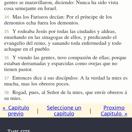
gentes se maravillaron, diciendo: Nunca ha sido vista
cosa semejante en Israel.
Mas los Fariseos decían: Por el príncipe de los
34
demonios echa fuera los demonios.
Y rodeaba Jesús por todas las ciudades y aldeas,
35
enseñando en las sinagogas de ellos, y predicando el
evangelio del reino, y sanando toda enfermedad y todo
achaque en el pueblo.
Y viendo las gentes, tuvo compasión de ellas; porque
36
estaban derramadas y esparcidas como ovejas que no
tienen pastor.
Entonces dice á sus discípulos: A la verdad la mies es
37
mucha, mas los obreros pocos.
Rogad, pues, al Señor de la mies, que envíe obreros á
38
su mies.
« Capitulo
Seleccione un
Proximo
|
|
previo
capítulo
Capitulo »
This site