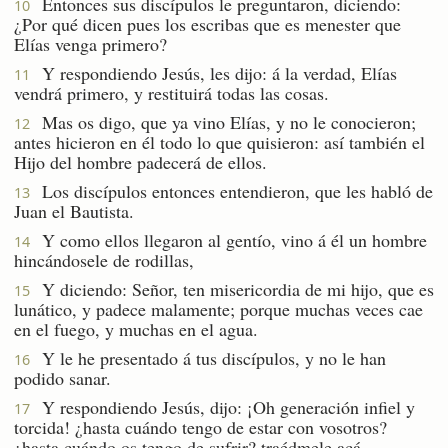
Entonces sus discípulos le preguntaron, diciendo:
10
¿Por qué dicen pues los escribas que es menester que
Elías venga primero?
Y respondiendo Jesús, les dijo: á la verdad, Elías
11
vendrá primero, y restituirá todas las cosas.
Mas os digo, que ya vino Elías, y no le conocieron;
12
antes hicieron en él todo lo que quisieron: así también el
Hijo del hombre padecerá de ellos.
Los discípulos entonces entendieron, que les habló de
13
Juan el Bautista.
Y como ellos llegaron al gentío, vino á él un hombre
14
hincándosele de rodillas,
Y diciendo: Señor, ten misericordia de mi hijo, que es
15
lunático, y padece malamente; porque muchas veces cae
en el fuego, y muchas en el agua.
Y le he presentado á tus discípulos, y no le han
16
podido sanar.
Y respondiendo Jesús, dijo: ¡Oh generación infiel y
17
torcida! ¿hasta cuándo tengo de estar con vosotros?
¿hasta cuándo os tengo de sufrir? traédmele acá.