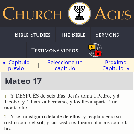
Bible Studies
The Bible
Sermons
Testimony videos
« Capitulo
Seleccione un
Proximo
|
|
previo
capítulo
Capitulo »
Mateo 17
Y DESPUÉS de seis días, Jesús toma á Pedro, y á
1
Jacobo, y á Juan su hermano, y los lleva aparte á un
monte alto:
Y se transfiguró delante de ellos; y resplandeció su
2
rostro como el sol, y sus vestidos fueron blancos como la
luz.