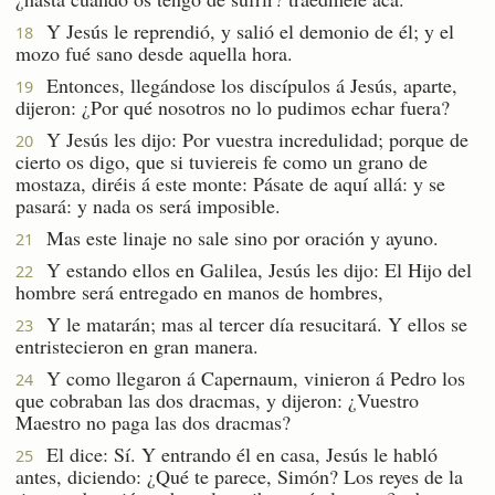
Y Jesús le reprendió, y salió el demonio de él; y el
18
mozo fué sano desde aquella hora.
Entonces, llegándose los discípulos á Jesús, aparte,
19
dijeron: ¿Por qué nosotros no lo pudimos echar fuera?
Y Jesús les dijo: Por vuestra incredulidad; porque de
20
cierto os digo, que si tuviereis fe como un grano de
mostaza, diréis á este monte: Pásate de aquí allá: y se
pasará: y nada os será imposible.
Mas este linaje no sale sino por oración y ayuno.
21
Y estando ellos en Galilea, Jesús les dijo: El Hijo del
22
hombre será entregado en manos de hombres,
Y le matarán; mas al tercer día resucitará. Y ellos se
23
entristecieron en gran manera.
Y como llegaron á Capernaum, vinieron á Pedro los
24
que cobraban las dos dracmas, y dijeron: ¿Vuestro
Maestro no paga las dos dracmas?
El dice: Sí. Y entrando él en casa, Jesús le habló
25
antes, diciendo: ¿Qué te parece, Simón? Los reyes de la