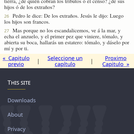
tierra, ¿de quién cobran los tributos ó el censo? ¿de sus
hijos ó de los extraños?
Pedro le dice: De los extraños. Jesús le dijo: Luego
26
los hijos son francos.
Mas porque no los escandalicemos, ve á la mar, y
27
echa el anzuelo, y el primer pez que viniere, tómalo, y
abierta su boca, hallarás un estatero: tómalo, y dáselo por
mí y por ti.
« Capitulo
Seleccione un
Proximo
|
|
previo
capítulo
Capitulo »
This site
Downloads
About
Privacy