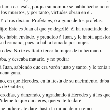
fama de Jesús, porque su nombre se había hecho notorio
 los muertos, y por tanto, virtudes obran en él.
 otros decían: Profeta es, ó alguno de los profetas.
o: Este es Juan el que yo degollé: él ha resucitado de
había enviado, y prendido á Juan, y le había aprision
su hermano; pues la había tomado por mujer.
des: No te es lícito tener la mujer de tu hermano.
a, y deseaba matarle, y no podía:
uan, sabiendo que era varón justo y santo, y le tenía r
buena gana.
, en que Herodes, en la fiesta de su nacimiento, daba 
s de Galilea;
rodías, y danzando, y agradando á Herodes y á los que 
Pídeme lo que quisieres, que yo te lo daré.
e pidieres te daré, hasta la mitad de mi reino.