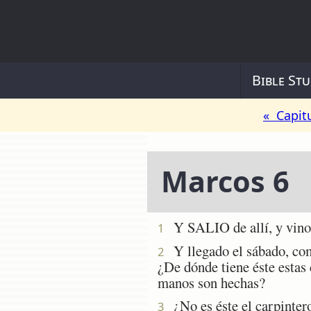
Bible Stu
« Capit
Marcos 6
Y SALIO de allí, y vino á 
1
Y llegado el sábado, come
2
¿De dónde tiene éste estas 
manos son hechas?
¿No es éste el carpintero
3