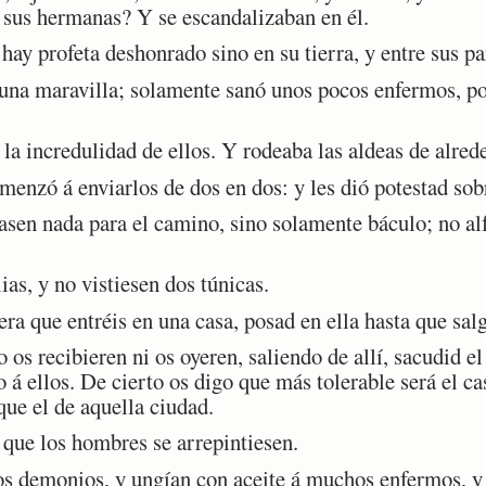
 sus hermanas? Y se escandalizaban en él.
y profeta deshonrado sino en su tierra, y entre sus par
na maravilla; solamente sanó unos pocos enfermos, po
a incredulidad de ellos. Y rodeaba las aldeas de alred
enzó á enviarlos de dos en dos: y les dió potestad sob
en nada para el camino, sino solamente báculo; no alfor
s, y no vistiesen dos túnicas.
 que entréis en una casa, posad en ella hasta que salgá
s recibieren ni os oyeren, saliendo de allí, sacudid el
o á ellos. De cierto os digo que más tolerable será el c
que el de aquella ciudad.
que los hombres se arrepintiesen.
demonios, y ungían con aceite á muchos enfermos, y