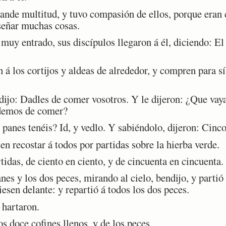
nde multitud, y tuvo compasión de ellos, porque eran 
señar muchas cosas.
y entrado, sus discípulos llegaron á él, diciendo: El l
á los cortijos y aldeas de alrededor, y compren para sí
dijo: Dadles de comer vosotros. Y le dijeron: ¿Que v
 demos de comer?
panes tenéis? Id, y vedlo. Y sabiéndolo, dijeron: Cinco
 recostar á todos por partidas sobre la hierba verde.
idas, de ciento en ciento, y de cincuenta en cincuenta.
s y los dos peces, mirando al cielo, bendijo, y partió 
iesen delante: y repartió á todos los dos peces.
hartaron.
 doce cofines llenos, y de los peces.