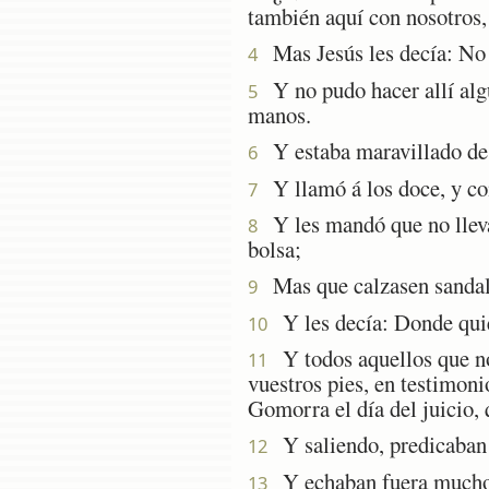
también aquí con nosotros,
Mas Jesús les decía: No ha
4
Y no pudo hacer allí algu
5
manos.
Y estaba maravillado de l
6
Y llamó á los doce, y com
7
Y les mandó que no llevas
8
bolsa;
Mas que calzasen sandalia
9
Y les decía: Donde quiera
10
Y todos aquellos que no o
11
vuestros pies, en testimoni
Gomorra el día del juicio, 
Y saliendo, predicaban 
12
Y echaban fuera muchos 
13