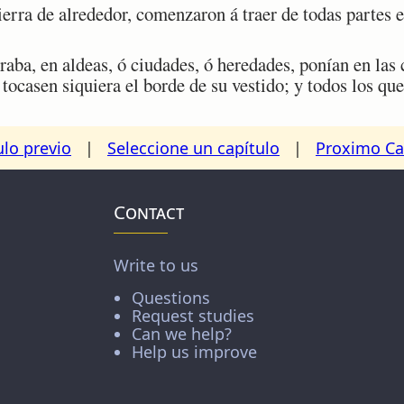
erra de alrededor, comenzaron á traer de todas partes 
ba, en aldeas, ó ciudades, ó heredades, ponían en las c
tocasen siquiera el borde de su vestido; y todos los qu
ulo previo
|
Seleccione un capítulo
|
Proximo Ca
Contact
Write to us
Questions
Request studies
Can we help?
Help us improve