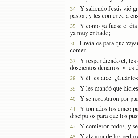
Y saliendo Jesús vió gra
34
pastor; y les comenzó á en
Y como ya fuese el día mu
35
ya muy entrado;
Envíalos para que vayan 
36
comer.
Y respondiendo él, les 
37
doscientos denarios, y les
Y él les dice: ¿Cuántos 
38
Y les mandó que hiciesen
39
Y se recostaron por part
40
Y tomados los cinco pane
41
discípulos para que los pus
Y comieron todos, y se 
42
Y alzaron de los pedazos
43