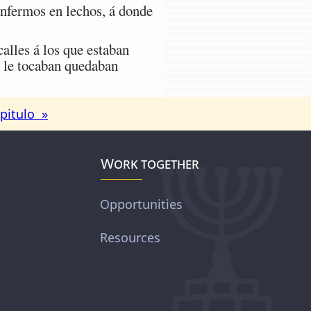
enfermos en lechos, á donde
alles á los que estaban
e le tocaban quedaban
pitulo »
Work together
Opportunities
Resources