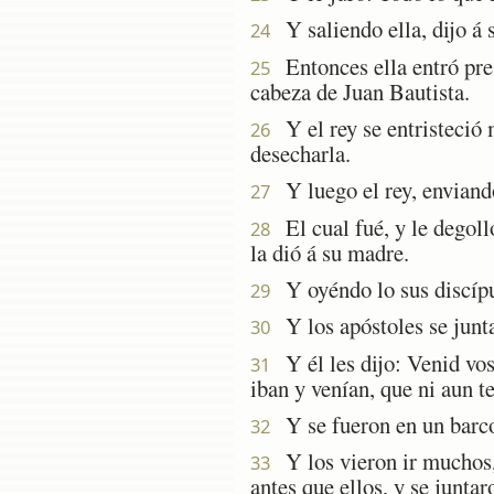
Y saliendo ella, dijo á 
24
Entonces ella entró pres
25
cabeza de Juan Bautista.
Y el rey se entristeció 
26
desecharla.
Y luego el rey, enviando
27
El cual fué, y le degolló
28
la dió á su madre.
Y oyéndo lo sus discípul
29
Y los apóstoles se junta
30
Y él les dijo: Venid vos
31
iban y venían, que ni aun t
Y se fueron en un barco 
32
Y los vieron ir muchos, 
33
antes que ellos, y se juntaro