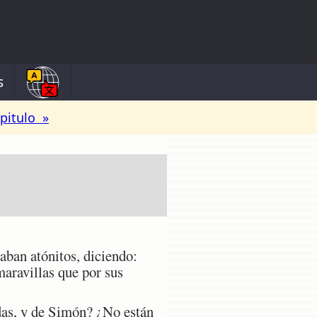
s
pitulo »
ban atónitos, diciendo:
maravillas que por sus
das, y de Simón? ¿No están