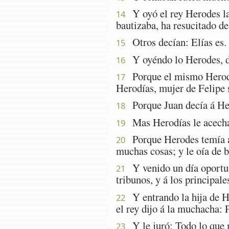
Y oyó el rey Herodes la 
14
bautizaba, ha resucitado de
Otros decían: Elías es. Y
15
Y oyéndo lo Herodes, dij
16
Porque el mismo Herodes 
17
Herodías, mujer de Felipe 
Porque Juan decía á Hero
18
Mas Herodías le acechab
19
Porque Herodes temía á J
20
muchas cosas; y le oía de 
Y venido un día oportuno
21
tribunos, y á los principale
Y entrando la hija de He
22
el rey dijo á la muchacha: 
Y le juró: Todo lo que m
23