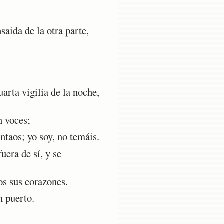
saida de la otra parte,
arta vigilia de la noche,
n voces;
ntaos; yo soy, no temáis.
uera de sí, y se
os sus corazones.
n puerto.