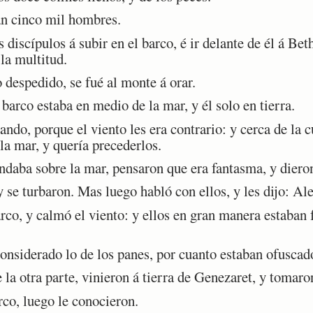
n cinco mil hombres.
discípulos á subir en el barco, é ir delante de él á Beth
 la multitud.
despedido, se fué al monte á orar.
arco estaba en medio de la mar, y él solo en tierra.
do, porque el viento les era contrario: y cerca de la cu
la mar, y quería precederlos.
daba sobre la mar, pensaron que era fantasma, y diero
se turbaron. Mas luego habló con ellos, y les dijo: Ale
co, y calmó el viento: y ellos en gran manera estaban f
nsiderado lo de los panes, por cuanto estaban ofuscad
a otra parte, vinieron á tierra de Genezaret, y tomaro
co, luego le conocieron.