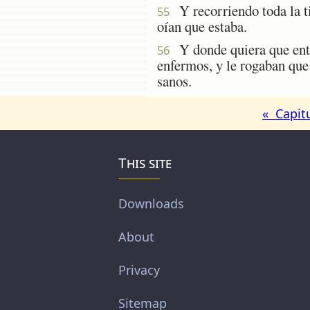
Y recorriendo toda la ti
55
oían que estaba.
Y donde quiera que entra
56
enfermos, y le rogaban que 
sanos.
« Capit
This site
Downloads
About
Privacy
Sitemap