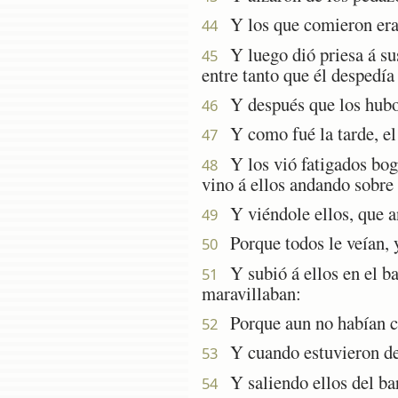
Y los que comieron era
44
Y luego dió priesa á sus 
45
entre tanto que él despedía
Y después que los hubo 
46
Y como fué la tarde, el b
47
Y los vió fatigados bogan
48
vino á ellos andando sobre 
Y viéndole ellos, que an
49
Porque todos le veían, y 
50
Y subió á ellos en el bar
51
maravillaban:
Porque aun no habían co
52
Y cuando estuvieron de l
53
Y saliendo ellos del bar
54