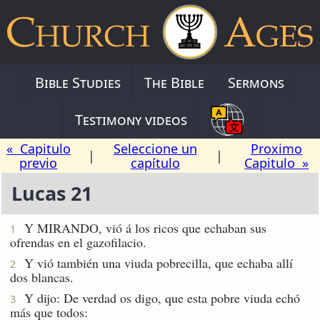
Bible Studies
The Bible
Sermons
Testimony videos
« Capitulo
Seleccione un
Proximo
|
|
previo
capítulo
Capitulo »
Lucas 21
Y MIRANDO, vió á los ricos que echaban sus
1
ofrendas en el gazofilacio.
Y vió también una viuda pobrecilla, que echaba allí
2
dos blancas.
Y dijo: De verdad os digo, que esta pobre viuda echó
3
más que todos: