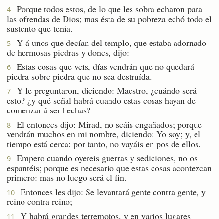
Porque todos estos, de lo que les sobra echaron para
4
las ofrendas de Dios; mas ésta de su pobreza echó todo el
sustento que tenía.
Y á unos que decían del templo, que estaba adornado
5
de hermosas piedras y dones, dijo:
Estas cosas que veis, días vendrán que no quedará
6
piedra sobre piedra que no sea destruída.
Y le preguntaron, diciendo: Maestro, ¿cuándo será
7
esto? ¿y qué señal habrá cuando estas cosas hayan de
comenzar á ser hechas?
El entonces dijo: Mirad, no seáis engañados; porque
8
vendrán muchos en mi nombre, diciendo: Yo soy; y, el
tiempo está cerca: por tanto, no vayáis en pos de ellos.
Empero cuando oyereis guerras y sediciones, no os
9
espantéis; porque es necesario que estas cosas acontezcan
primero: mas no luego será el fin.
Entonces les dijo: Se levantará gente contra gente, y
10
reino contra reino;
Y habrá grandes terremotos, y en varios lugares
11