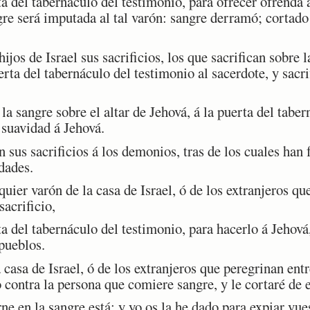
a del tabernáculo del testimonio, para ofrecer ofrenda 
re será imputada al tal varón: sangre derramó; cortado 
ijos de Israel sus sacrificios, los que sacrifican sobre 
erta del tabernáculo del testimonio al sacerdote, y sacri
a sangre sobre el altar de Jehová, á la puerta del taber
 suavidad á Jehová.
sus sacrificios á los demonios, tras de los cuales han 
dades.
er varón de la casa de Israel, ó de los extranjeros que
sacrificio,
a del tabernáculo del testimonio, para hacerlo á Jehová,
pueblos.
casa de Israel, ó de los extranjeros que peregrinan ent
 contra la persona que comiere sangre, y le cortaré de 
e en la sangre está: y yo os la he dado para expiar vue