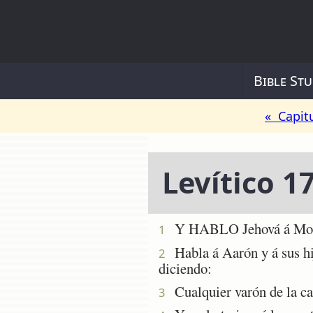
Bible Stu
« Capit
Levítico 1
Y HABLO Jehová á Mois
1
Habla á Aarón y á sus hijo
2
diciendo:
Cualquier varón de la casa
3