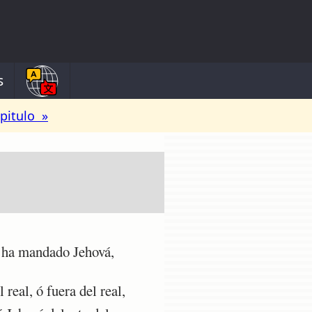
s
pitulo »
ue ha mandado Jehová,
real, ó fuera del real,