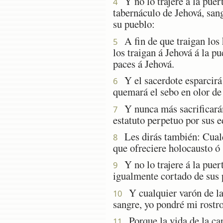
Y no lo trajere á la puert
4
tabernáculo de Jehová, sang
su pueblo:
A fin de que traigan los h
5
los traigan á Jehová á la pu
paces á Jehová.
Y el sacerdote esparcirá l
6
quemará el sebo en olor de
Y nunca más sacrificarán 
7
estatuto perpetuo por sus e
Les dirás también: Cualqui
8
que ofreciere holocausto ó 
Y no lo trajere á la puert
9
igualmente cortado de sus 
Y cualquier varón de la 
10
sangre, yo pondré mi rostro
Porque la vida de la carn
11