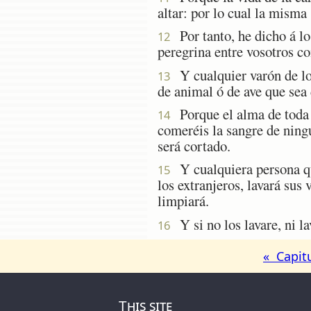
altar: por lo cual la misma
Por tanto, he dicho á lo
12
peregrina entre vosotros c
Y cualquier varón de los 
13
de animal ó de ave que sea 
Porque el alma de toda ca
14
comeréis la sangre de ningu
será cortado.
Y cualquiera persona qu
15
los extranjeros, lavará sus
limpiará.
Y si no los lavare, ni la
16
« Capit
This site