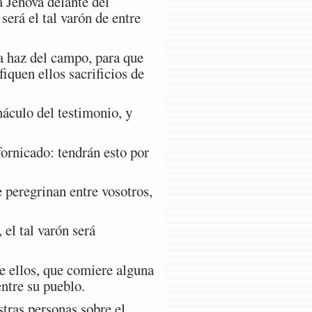
á Jehová delante del
será el tal varón de entre
la haz del campo, para que
fiquen ellos sacrificios de
náculo del testimonio, y
fornicado: tendrán esto por
 peregrinan entre vosotros,
 el tal varón será
re ellos, que comiere alguna
entre su pueblo.
stras personas sobre el