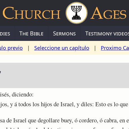
dies
The Bible
Sermons
Testimony video
ulo previo
|
Seleccione un capítulo
|
Proximo Ca
7
és, diciendo:
s, y á todos los hijos de Israel, y diles: Esto es lo q
 de Israel que degollare buey, ó cordero, ó cabra, en el 