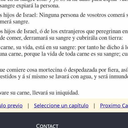
 sangre expiará la persona.
s hijos de Israel: Ninguna persona de vosotros comerá s
omerá sangre.
hijos de Israel, ó de los extranjeros que peregrinan en
de comer, derramará su sangre y cubrirála con tierra:
rne, su vida, está en su sangre: por tanto he dicho á l
na carne, porque la vida de toda carne es su sangre; c
e comiere cosa mortecina ó despedazada por fiera, así
 vestidos y á sí mismo se lavará con agua, y será inmundo
vare su carne, llevará su iniquidad.
ulo previo
|
Seleccione un capítulo
|
Proximo Ca
Contact