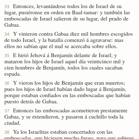
Entonces, levantándose todos los de Israel de su
33
lugar, pusiéronse en orden en Baal-tamar: y también las
emboscadas de Israel salieron de su lugar, del prado de
Gabaa.
Y vinieron contra Gabaa diez mil hombres escogidos
34
de todo Israel, y la batalla comenzó á agravarse: mas
ellos no sabían que el mal se acercaba sobre ellos.
E hirió Jehová á Benjamín delante de Israel; y
35
mataron los hijos de Israel aquel día veinticinco mil y
cien hombres de Benjamín, todos los cuales sacaban
espada.
Y vieron los hijos de Benjamín que eran muertos;
36
pues los hijos de Israel habían dado lugar á Benjamín,
porque estaban confiados en las emboscadas que habían
puesto detrás de Gabaa.
Entonces las emboscadas acometieron prestamente
37
Gabaa, y se extendieron, y pasaron á cuchillo toda la
ciudad.
Ya los Israelitas estaban concertados con las
38
emboscadas, que hiciesen mucho fuego, para que subiese