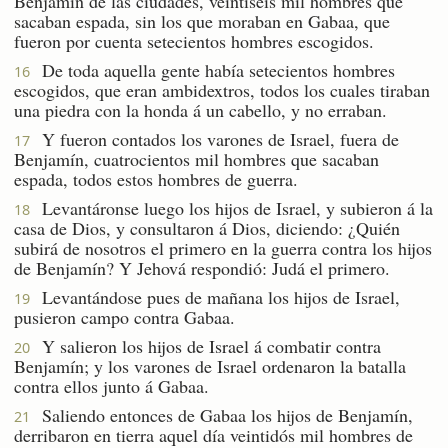
Benjamín de las ciudades, veintiséis mil hombres que
sacaban espada, sin los que moraban en Gabaa, que
fueron por cuenta setecientos hombres escogidos.
De toda aquella gente había setecientos hombres
16
escogidos, que eran ambidextros, todos los cuales tiraban
una piedra con la honda á un cabello, y no erraban.
Y fueron contados los varones de Israel, fuera de
17
Benjamín, cuatrocientos mil hombres que sacaban
espada, todos estos hombres de guerra.
Levantáronse luego los hijos de Israel, y subieron á la
18
casa de Dios, y consultaron á Dios, diciendo: ¿Quién
subirá de nosotros el primero en la guerra contra los hijos
de Benjamín? Y Jehová respondió: Judá el primero.
Levantándose pues de mañana los hijos de Israel,
19
pusieron campo contra Gabaa.
Y salieron los hijos de Israel á combatir contra
20
Benjamín; y los varones de Israel ordenaron la batalla
contra ellos junto á Gabaa.
Saliendo entonces de Gabaa los hijos de Benjamín,
21
derribaron en tierra aquel día veintidós mil hombres de