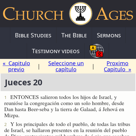
Bible Studies
The Bible
Sermons
Testimony videos
« Capitulo
Seleccione un
Proximo
|
|
previo
capítulo
Capitulo »
Jueces 20
ENTONCES salieron todos los hijos de Israel, y
1
reunióse la congregación como un solo hombre, desde
Dan hasta Beer-seba y la tierra de Galaad, á Jehová en
Mizpa.
Y los principales de todo el pueblo, de todas las tribus
2
de Israel, se hallaron presentes en la reunión del pueblo
de Dios, cuatrocientos mil hombres de á pie que sacaban