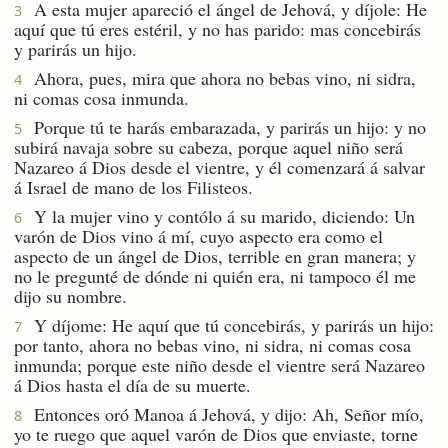
A esta mujer apareció el ángel de Jehová, y díjole: He
3
aquí que tú eres estéril, y no has parido: mas concebirás
y parirás un hijo.
Ahora, pues, mira que ahora no bebas vino, ni sidra,
4
ni comas cosa inmunda.
Porque tú te harás embarazada, y parirás un hijo: y no
5
subirá navaja sobre su cabeza, porque aquel niño será
Nazareo á Dios desde el vientre, y él comenzará á salvar
á Israel de mano de los Filisteos.
Y la mujer vino y contólo á su marido, diciendo: Un
6
varón de Dios vino á mí, cuyo aspecto era como el
aspecto de un ángel de Dios, terrible en gran manera; y
no le pregunté de dónde ni quién era, ni tampoco él me
dijo su nombre.
Y díjome: He aquí que tú concebirás, y parirás un hijo:
7
por tanto, ahora no bebas vino, ni sidra, ni comas cosa
inmunda; porque este niño desde el vientre será Nazareo
á Dios hasta el día de su muerte.
Entonces oró Manoa á Jehová, y dijo: Ah, Señor mío,
8
yo te ruego que aquel varón de Dios que enviaste, torne