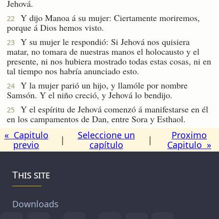
Jehová.
Y dijo Manoa á su mujer: Ciertamente moriremos,
22
porque á Dios hemos visto.
Y su mujer le respondió: Si Jehová nos quisiera
23
matar, no tomara de nuestras manos el holocausto y el
presente, ni nos hubiera mostrado todas estas cosas, ni en
tal tiempo nos habría anunciado esto.
Y la mujer parió un hijo, y llamóle por nombre
24
Samsón. Y el niño creció, y Jehová lo bendijo.
Y el espíritu de Jehová comenzó á manifestarse en él
25
en los campamentos de Dan, entre Sora y Esthaol.
« Capitulo
Seleccione un
Proximo
|
|
previo
capítulo
Capitulo »
This site
Downloads