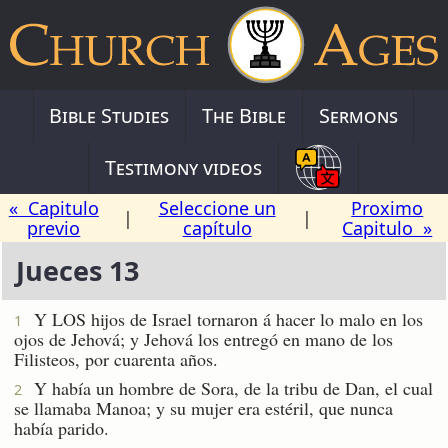
Bible Studies
The Bible
Sermons
Testimony videos
« Capitulo
Seleccione un
Proximo
|
|
previo
capítulo
Capitulo »
Jueces 13
Y LOS hijos de Israel tornaron á hacer lo malo en los
1
ojos de Jehová; y Jehová los entregó en mano de los
Filisteos, por cuarenta años.
Y había un hombre de Sora, de la tribu de Dan, el cual
2
se llamaba Manoa; y su mujer era estéril, que nunca
había parido.