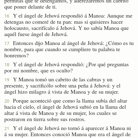
permitas que te detengamos, y aderezaremos un cabrito
que poner delante de ti.
Y el ángel de Jehová respondió á Manoa: Aunque me
16
detengas no comeré de tu pan: mas si quisieres hacer
holocausto, sacrifícalo á Jehová. Y no sabía Manoa que
aquél fuese ángel de Jehová.
Entonces dijo Manoa al ángel de Jehová: ¿Cómo es tu
17
nombre, para que cuando se cumpliere tu palabra te
honremos?
Y el ángel de Jehová respondió: ¿Por qué preguntas
18
por mi nombre, que es oculto?
Y Manoa tomó un cabrito de las cabras y un
19
presente, y sacrificólo sobre una peña á Jehová: y el
ángel hizo milagro á vista de Manoa y de su mujer.
Porque aconteció que como la llama subía del altar
20
hacia el cielo, el ángel de Jehová subió en la llama del
altar á vista de Manoa y de su mujer, los cuales se
postraron en tierra sobre sus rostros.
Y el ángel de Jehová no tornó á aparecer á Manoa ni
21
á su mujer. Entonces conoció Manoa que era el ángel de