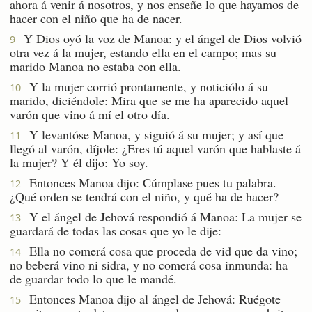
ahora á venir á nosotros, y nos enseñe lo que hayamos de
hacer con el niño que ha de nacer.
Y Dios oyó la voz de Manoa: y el ángel de Dios volvió
9
otra vez á la mujer, estando ella en el campo; mas su
marido Manoa no estaba con ella.
Y la mujer corrió prontamente, y noticiólo á su
10
marido, diciéndole: Mira que se me ha aparecido aquel
varón que vino á mí el otro día.
Y levantóse Manoa, y siguió á su mujer; y así que
11
llegó al varón, díjole: ¿Eres tú aquel varón que hablaste á
la mujer? Y él dijo: Yo soy.
Entonces Manoa dijo: Cúmplase pues tu palabra.
12
¿Qué orden se tendrá con el niño, y qué ha de hacer?
Y el ángel de Jehová respondió á Manoa: La mujer se
13
guardará de todas las cosas que yo le dije:
Ella no comerá cosa que proceda de vid que da vino;
14
no beberá vino ni sidra, y no comerá cosa inmunda: ha
de guardar todo lo que le mandé.
Entonces Manoa dijo al ángel de Jehová: Ruégote
15