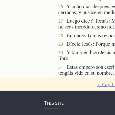
Y ocho días después, est
26
cerradas, y púsose en medio
Luego dice á Tomás: Met
27
no seas incrédulo, sino fiel
Entonces Tomás respondi
28
Dícele Jesús: Porque me 
29
Y también hizo Jesús muc
30
libro.
Estas empero son escrita
31
tengáis vida en su nombre.
« Capit
This site