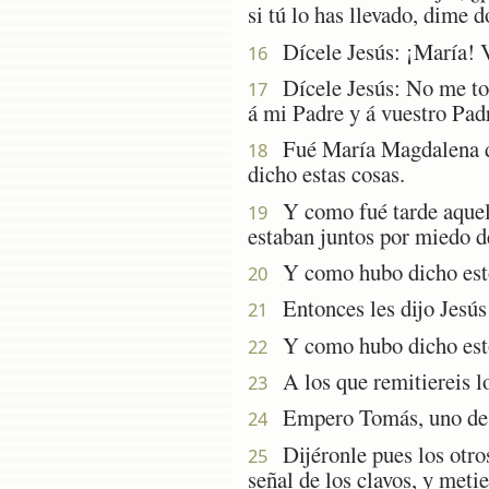
si tú lo has llevado, dime d
Dícele Jesús: ¡María! Vo
16
Dícele Jesús: No me toq
17
á mi Padre y á vuestro Pad
Fué María Magdalena dand
18
dicho estas cosas.
Y como fué tarde aquel d
19
estaban juntos por miedo de
Y como hubo dicho esto, 
20
Entonces les dijo Jesús 
21
Y como hubo dicho esto,
22
A los que remitiereis los
23
Empero Tomás, uno de lo
24
Dijéronle pues los otros
25
señal de los clavos, y meti