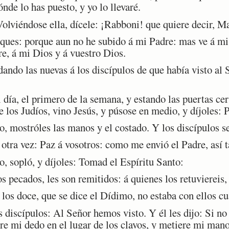
ónde lo has puesto, y yo lo llevaré.
lviéndose ella, dícele: ¡Rabboni! que quiere decir, Ma
ues: porque aun no he subido á mi Padre: mas ve á mi
re, á mi Dios y á vuestro Dios.
o las nuevas á los discípulos de que había visto al Se
ía, el primero de la semana, y estando las puertas cer
 los Judíos, vino Jesús, y púsose en medio, y díjoles: P
mostróles las manos y el costado. Y los discípulos se
otra vez: Paz á vosotros: como me envió el Padre, así 
 sopló, y díjoles: Tomad el Espíritu Santo:
 pecados, les son remitidos: á quienes los retuviereis,
s doce, que se dice el Dídimo, no estaba con ellos cu
 discípulos: Al Señor hemos visto. Y él les dijo: Si no
ere mi dedo en el lugar de los clavos, y metiere mi mano