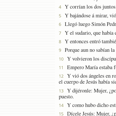
Y corrían los dos juntos;
4
Y bajándose á mirar, vió 
5
Llegó luego Simón Pedro s
6
Y el sudario, que había es
7
Y entonces entró también 
8
Porque aun no sabían la E
9
Y volvieron los discípul
10
Empero María estaba fuer
11
Y vió dos ángeles en ropa
12
el cuerpo de Jesús había si
Y dijéronle: Mujer, ¿por
13
puesto.
Y como hubo dicho esto, 
14
Dícele Jesús: Mujer, ¿po
15