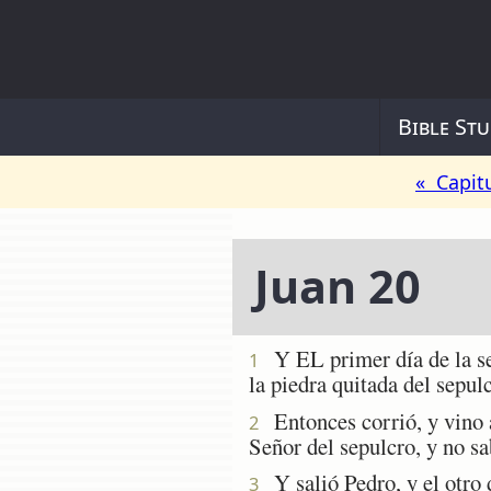
Bible Stu
« Capit
Juan 20
Y EL primer día de la se
1
la piedra quitada del sepul
Entonces corrió, y vino á
2
Señor del sepulcro, y no s
Y salió Pedro, y el otro d
3