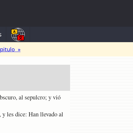
s
pitulo »
curo, al sepulcro; y vió
 y les dice: Han llevado al