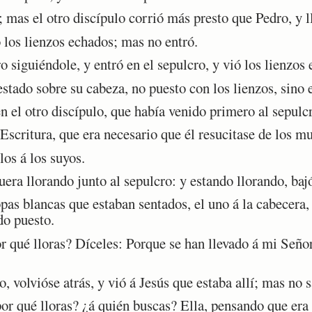
 mas el otro discípulo corrió más presto que Pedro, y l
los lienzos echados; mas no entró.
iguiéndole, y entró en el sepulcro, y vió los lienzos 
tado sobre su cabeza, no puesto con los lienzos, sino e
el otro discípulo, que había venido primero al sepulcro
scritura, que era necesario que él resucitase de los mu
os á los suyos.
a llorando junto al sepulcro: y estando llorando, bajó
s blancas que estaban sentados, el uno á la cabecera, y
do puesto.
 qué lloras? Díceles: Porque se han llevado á mi Señor
volvióse atrás, y vió á Jesús que estaba allí; mas no s
r qué lloras? ¿á quién buscas? Ella, pensando que era e