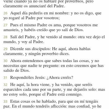
viene cuando ya no os hablaré por proverbios, pero
claramente os anunciaré del Padre.
Aquel día pediréis en mi nombre: y no os digo, que
26
yo rogaré al Padre por vosotros;
Pues el mismo Padre os ama, porque vosotros me
27
amasteis, y habéis creído que yo salí de Dios.
Salí del Padre, y he venido al mundo: otra vez dejo el
28
mundo, y voy al Padre.
Dícenle sus discípulos: He aquí, ahora hablas
29
claramente, y ningún proverbio dices.
Ahora entendemos que sabes todas las cosas, y no
30
necesitas que nadie te pregunte: en esto creemos que has
salido de Dios.
Respondióles Jesús: ¿Ahora creéis?
31
He aquí, la hora viene, y ha venido, que seréis
32
esparcidos cada uno por su parte, y me dejaréis solo: mas
no estoy solo, porque el Padre está conmigo.
Estas cosas os he hablado, para que en mí tengáis
33
paz. En el mundo tendréis aflicción: mas confiad, yo he