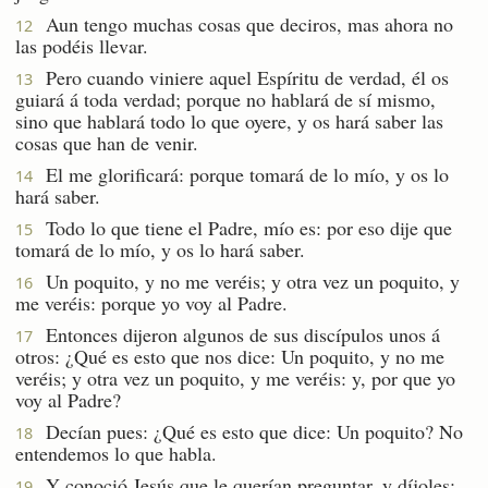
Aun tengo muchas cosas que deciros, mas ahora no
12
las podéis llevar.
Pero cuando viniere aquel Espíritu de verdad, él os
13
guiará á toda verdad; porque no hablará de sí mismo,
sino que hablará todo lo que oyere, y os hará saber las
cosas que han de venir.
El me glorificará: porque tomará de lo mío, y os lo
14
hará saber.
Todo lo que tiene el Padre, mío es: por eso dije que
15
tomará de lo mío, y os lo hará saber.
Un poquito, y no me veréis; y otra vez un poquito, y
16
me veréis: porque yo voy al Padre.
Entonces dijeron algunos de sus discípulos unos á
17
otros: ¿Qué es esto que nos dice: Un poquito, y no me
veréis; y otra vez un poquito, y me veréis: y, por que yo
voy al Padre?
Decían pues: ¿Qué es esto que dice: Un poquito? No
18
entendemos lo que habla.
Y conoció Jesús que le querían preguntar, y díjoles:
19