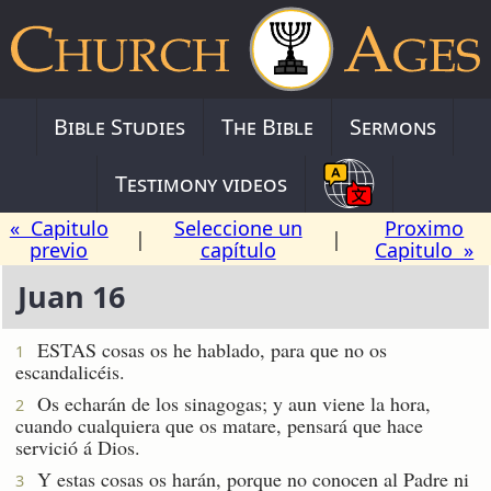
Bible Studies
The Bible
Sermons
Testimony videos
« Capitulo
Seleccione un
Proximo
|
|
previo
capítulo
Capitulo »
Juan 16
ESTAS cosas os he hablado, para que no os
1
escandalicéis.
Os echarán de los sinagogas; y aun viene la hora,
2
cuando cualquiera que os matare, pensará que hace
servició á Dios.
Y estas cosas os harán, porque no conocen al Padre ni
3