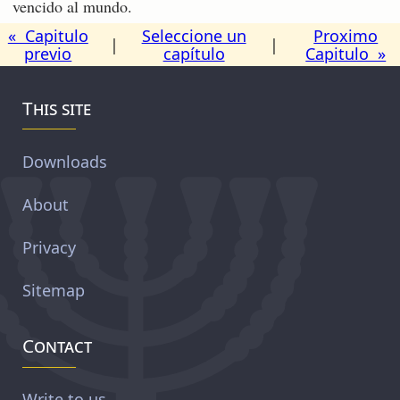
vencido al mundo.
« Capitulo
Seleccione un
Proximo
|
|
previo
capítulo
Capitulo »
This site
Downloads
About
Privacy
Sitemap
Contact
Write to us