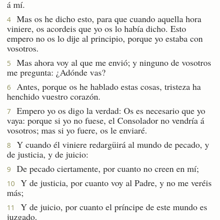
á mí.
Mas os he dicho esto, para que cuando aquella hora
4
viniere, os acordeis que yo os lo había dicho. Esto
empero no os lo dije al principio, porque yo estaba con
vosotros.
Mas ahora voy al que me envió; y ninguno de vosotros
5
me pregunta: ¿Adónde vas?
Antes, porque os he hablado estas cosas, tristeza ha
6
henchido vuestro corazón.
Empero yo os digo la verdad: Os es necesario que yo
7
vaya: porque si yo no fuese, el Consolador no vendría á
vosotros; mas si yo fuere, os le enviaré.
Y cuando él viniere redargüirá al mundo de pecado, y
8
de justicia, y de juicio:
De pecado ciertamente, por cuanto no creen en mí;
9
Y de justicia, por cuanto voy al Padre, y no me veréis
10
más;
Y de juicio, por cuanto el príncipe de este mundo es
11
juzgado.