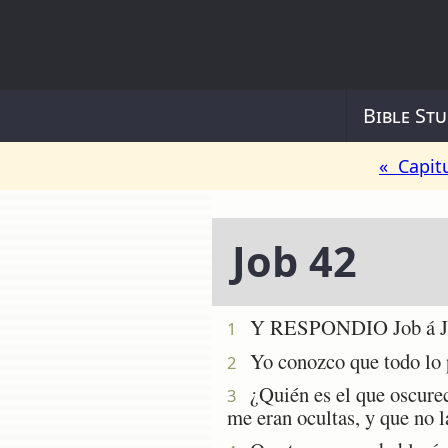
Bible Stu
« Capit
Job 42
Y RESPONDIO Job á Jeh
1
Yo conozco que todo lo p
2
¿Quién es el que oscurece
3
me eran ocultas, y que no l