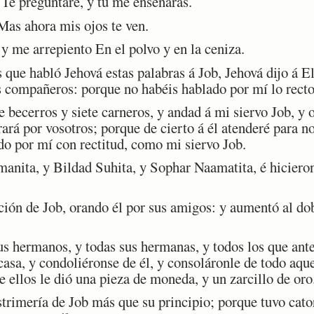
Te preguntaré, y tú me enseñarás.
as ahora mis ojos te ven.
 me arrepiento En el polvo y en la ceniza.
ue habló Jehová estas palabras á Job, Jehová dijo á E
os compañeros: porque no habéis hablado por mí lo rect
becerros y siete carneros, y andad á mi siervo Job, y 
rará por vosotros; porque de cierto á él atenderé para n
do por mí con rectitud, como mi siervo Job.
nita, y Bildad Suhita, y Sophar Naamatita, é hicieron
ón de Job, orando él por sus amigos: y aumentó al dob
s hermanos, y todas sus hermanas, y todos los que ante
asa, y condoliéronse de él, y consoláronle de todo aqu
e ellos le dió una pieza de moneda, y un zarcillo de oro
rimería de Job más que su principio; porque tuvo cator