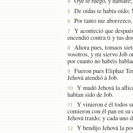
Oye te ruego, y hablaré; 
4
De oídas te había oído; M
5
Por tanto me aborrezco, y
6
Y aconteció que después q
7
encendió contra ti y tus d
Ahora pues, tomaos siete 
8
vosotros, y mi siervo Job o
por cuanto no habéis habla
Fueron pues Eliphaz Tema
9
Jehová atendió á Job.
Y mudó Jehová la aflicci
10
habían sido de Job.
Y vinieron é él todos su
11
comieron con él pan en su c
Jehová traído; y cada uno d
Y bendijo Jehová la post
12