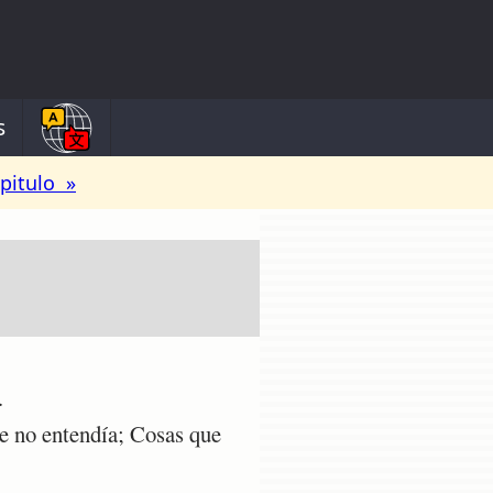
s
pitulo »
.
ue no entendía; Cosas que