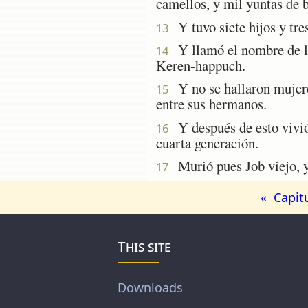
camellos, y mil yuntas de b
Y tuvo siete hijos y tres
13
Y llamó el nombre de la 
14
Keren-happuch.
Y no se hallaron mujeres
15
entre sus hermanos.
Y después de esto vivió J
16
cuarta generación.
Murió pues Job viejo, y 
17
« Capit
This site
Downloads