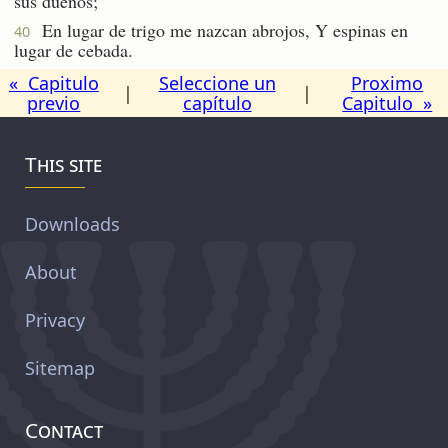
sus dueños;
En lugar de trigo me nazcan abrojos, Y espinas en
40
lugar de cebada.
« Capitulo
Seleccione un
Proximo
|
|
previo
capítulo
Capitulo »
This site
Downloads
About
Privacy
Sitemap
Contact