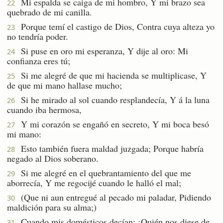
Mi espalda se caiga de mi hombro, Y mi brazo sea
22
quebrado de mi canilla.
Porque temí el castigo de Dios, Contra cuya alteza yo
23
no tendría poder.
Si puse en oro mi esperanza, Y dije al oro: Mi
24
confianza eres tú;
Si me alegré de que mi hacienda se multiplicase, Y
25
de que mi mano hallase mucho;
Si he mirado al sol cuando resplandecía, Y á la luna
26
cuando iba hermosa,
Y mi corazón se engañó en secreto, Y mi boca besó
27
mi mano:
Esto también fuera maldad juzgada; Porque habría
28
negado al Dios soberano.
Si me alegré en el quebrantamiento del que me
29
aborrecía, Y me regocijé cuando le halló el mal;
(Que ni aun entregué al pecado mi paladar, Pidiendo
30
maldición para su alma;)
Cuando mis domésticos decían: ¡Quién nos diese de
31