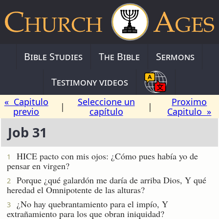
Bible Studies
The Bible
Sermons
Testimony videos
« Capitulo
Seleccione un
Proximo
|
|
previo
capítulo
Capitulo »
Job 31
HICE pacto con mis ojos: ¿Cómo pues había yo de
1
pensar en virgen?
Porque ¿qué galardón me daría de arriba Dios, Y qué
2
heredad el Omnipotente de las alturas?
¿No hay quebrantamiento para el impío, Y
3
extrañamiento para los que obran iniquidad?