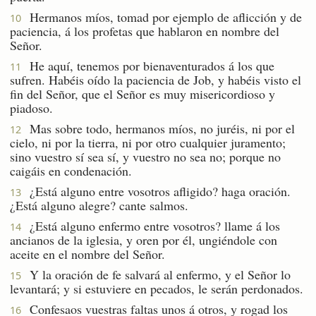
Hermanos míos, tomad por ejemplo de aflicción y de
10
paciencia, á los profetas que hablaron en nombre del
Señor.
He aquí, tenemos por bienaventurados á los que
11
sufren. Habéis oído la paciencia de Job, y habéis visto el
fin del Señor, que el Señor es muy misericordioso y
piadoso.
Mas sobre todo, hermanos míos, no juréis, ni por el
12
cielo, ni por la tierra, ni por otro cualquier juramento;
sino vuestro sí sea sí, y vuestro no sea no; porque no
caigáis en condenación.
¿Está alguno entre vosotros afligido? haga oración.
13
¿Está alguno alegre? cante salmos.
¿Está alguno enfermo entre vosotros? llame á los
14
ancianos de la iglesia, y oren por él, ungiéndole con
aceite en el nombre del Señor.
Y la oración de fe salvará al enfermo, y el Señor lo
15
levantará; y si estuviere en pecados, le serán perdonados.
Confesaos vuestras faltas unos á otros, y rogad los
16