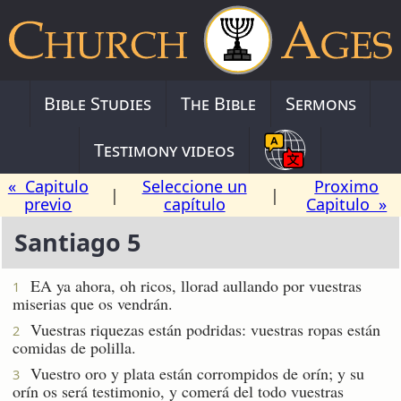
Bible Studies
The Bible
Sermons
Testimony videos
« Capitulo
Seleccione un
Proximo
|
|
previo
capítulo
Capitulo »
Santiago 5
EA ya ahora, oh ricos, llorad aullando por vuestras
1
miserias que os vendrán.
Vuestras riquezas están podridas: vuestras ropas están
2
comidas de polilla.
Vuestro oro y plata están corrompidos de orín; y su
3
orín os será testimonio, y comerá del todo vuestras