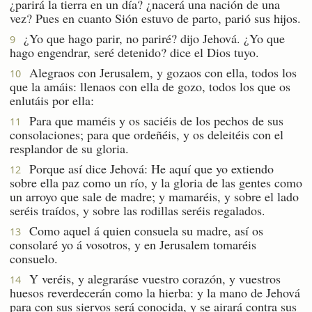
¿parirá la tierra en un día? ¿nacerá una nación de una
vez? Pues en cuanto Sión estuvo de parto, parió sus hijos.
¿Yo que hago parir, no pariré? dijo Jehová. ¿Yo que
9
hago engendrar, seré detenido? dice el Dios tuyo.
Alegraos con Jerusalem, y gozaos con ella, todos los
10
que la amáis: llenaos con ella de gozo, todos los que os
enlutáis por ella:
Para que maméis y os saciéis de los pechos de sus
11
consolaciones; para que ordeñéis, y os deleitéis con el
resplandor de su gloria.
Porque así dice Jehová: He aquí que yo extiendo
12
sobre ella paz como un río, y la gloria de las gentes como
un arroyo que sale de madre; y mamaréis, y sobre el lado
seréis traídos, y sobre las rodillas seréis regalados.
Como aquel á quien consuela su madre, así os
13
consolaré yo á vosotros, y en Jerusalem tomaréis
consuelo.
Y veréis, y alegraráse vuestro corazón, y vuestros
14
huesos reverdecerán como la hierba: y la mano de Jehová
para con sus siervos será conocida, y se airará contra sus