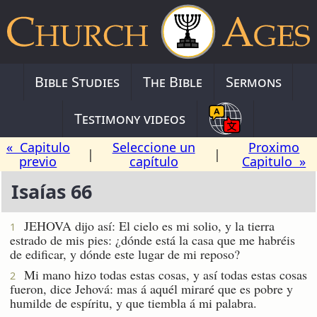
Bible Studies
The Bible
Sermons
Testimony videos
« Capitulo
Seleccione un
Proximo
|
|
previo
capítulo
Capitulo »
Isaías 66
JEHOVA dijo así: El cielo es mi solio, y la tierra
1
estrado de mis pies: ¿dónde está la casa que me habréis
de edificar, y dónde este lugar de mi reposo?
Mi mano hizo todas estas cosas, y así todas estas cosas
2
fueron, dice Jehová: mas á aquél miraré que es pobre y
humilde de espíritu, y que tiembla á mi palabra.