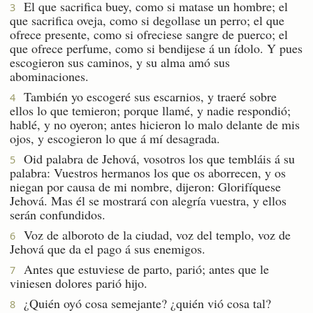
El que sacrifica buey, como si matase un hombre; el
3
que sacrifica oveja, como si degollase un perro; el que
ofrece presente, como si ofreciese sangre de puerco; el
que ofrece perfume, como si bendijese á un ídolo. Y pues
escogieron sus caminos, y su alma amó sus
abominaciones.
También yo escogeré sus escarnios, y traeré sobre
4
ellos lo que temieron; porque llamé, y nadie respondió;
hablé, y no oyeron; antes hicieron lo malo delante de mis
ojos, y escogieron lo que á mí desagrada.
Oid palabra de Jehová, vosotros los que tembláis á su
5
palabra: Vuestros hermanos los que os aborrecen, y os
niegan por causa de mi nombre, dijeron: Glorifíquese
Jehová. Mas él se mostrará con alegría vuestra, y ellos
serán confundidos.
Voz de alboroto de la ciudad, voz del templo, voz de
6
Jehová que da el pago á sus enemigos.
Antes que estuviese de parto, parió; antes que le
7
viniesen dolores parió hijo.
¿Quién oyó cosa semejante? ¿quién vió cosa tal?
8