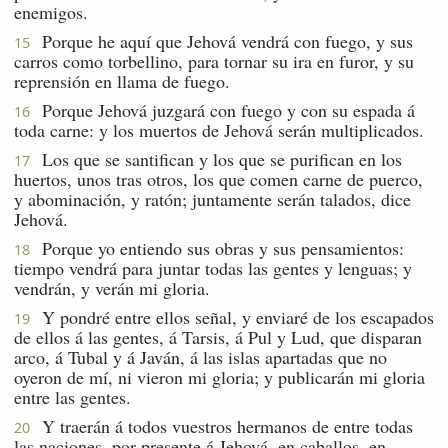
enemigos.
Porque he aquí que Jehová vendrá con fuego, y sus
15
carros como torbellino, para tornar su ira en furor, y su
reprensión en llama de fuego.
Porque Jehová juzgará con fuego y con su espada á
16
toda carne: y los muertos de Jehová serán multiplicados.
Los que se santifican y los que se purifican en los
17
huertos, unos tras otros, los que comen carne de puerco,
y abominación, y ratón; juntamente serán talados, dice
Jehová.
Porque yo entiendo sus obras y sus pensamientos:
18
tiempo vendrá para juntar todas las gentes y lenguas; y
vendrán, y verán mi gloria.
Y pondré entre ellos señal, y enviaré de los escapados
19
de ellos á las gentes, á Tarsis, á Pul y Lud, que disparan
arco, á Tubal y á Javán, á las islas apartadas que no
oyeron de mí, ni vieron mi gloria; y publicarán mi gloria
entre las gentes.
Y traerán á todos vuestros hermanos de entre todas
20
las naciones, por presente á Jehová, en caballos, en