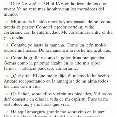
Dije: No veré á JAH, á JAH en la tierra de los que
11
viven: Ya no veré más hombre con los moradores del
mundo.
Mi morada ha sido movida y traspasada de mí, como
12
tienda de pastor. Como el tejedor corté mi vida;
cortaráme con la enfermedad; Me consumirás entre el día
y la noche.
Contaba yo hasta la mañana. Como un león molió
13
todos mis huesos: De la mañana á la noche me acabarás.
Como la grulla y como la golondrina me quejaba;
14
Gemía como la paloma: alzaba en lo alto mis ojos:
Jehová, violencia padezco; confórtame.
¿Qué diré? El que me lo dijo, él mismo lo ha hecho.
15
Andaré recapacitando en la amargura de mi alma todos
los años de mi vida.
Oh Señor, sobre ellos vivirán tus piedades, Y á todos
16
diré consistir en ellas la vida de mi espíritu; Pues tú me
restablecerás, y me harás que viva.
He aquí amargura grande me sobrevino en la paz:
17
Mas á ti plugo librar mi vida del hoyo de corrupción.