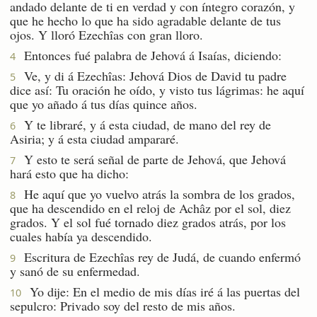
andado delante de ti en verdad y con íntegro corazón, y
que he hecho lo que ha sido agradable delante de tus
ojos. Y lloró Ezechîas con gran lloro.
Entonces fué palabra de Jehová á Isaías, diciendo:
4
Ve, y di á Ezechîas: Jehová Dios de David tu padre
5
dice así: Tu oración he oído, y visto tus lágrimas: he aquí
que yo añado á tus días quince años.
Y te libraré, y á esta ciudad, de mano del rey de
6
Asiria; y á esta ciudad ampararé.
Y esto te será señal de parte de Jehová, que Jehová
7
hará esto que ha dicho:
He aquí que yo vuelvo atrás la sombra de los grados,
8
que ha descendido en el reloj de Achâz por el sol, diez
grados. Y el sol fué tornado diez grados atrás, por los
cuales había ya descendido.
Escritura de Ezechîas rey de Judá, de cuando enfermó
9
y sanó de su enfermedad.
Yo dije: En el medio de mis días iré á las puertas del
10
sepulcro: Privado soy del resto de mis años.