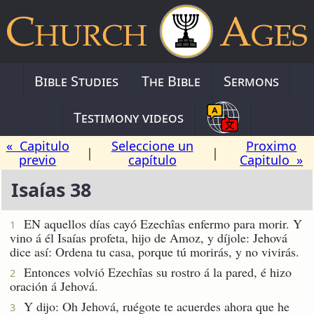
Bible Studies
The Bible
Sermons
Testimony videos
« Capitulo
Seleccione un
Proximo
|
|
previo
capítulo
Capitulo »
Isaías 38
EN aquellos días cayó Ezechîas enfermo para morir. Y
1
vino á él Isaías profeta, hijo de Amoz, y díjole: Jehová
dice así: Ordena tu casa, porque tú morirás, y no vivirás.
Entonces volvió Ezechîas su rostro á la pared, é hizo
2
oración á Jehová.
Y dijo: Oh Jehová, ruégote te acuerdes ahora que he
3