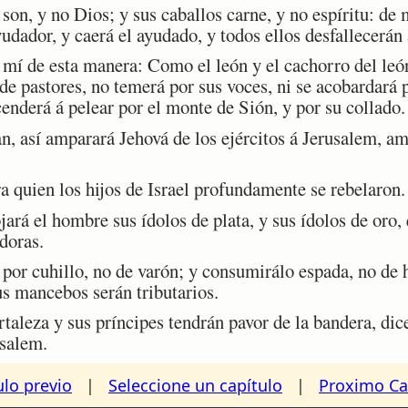
n, y no Dios; y sus caballos carne, y no espíritu: de
udador, y caerá el ayudado, y todos ellos desfallecerán 
í de esta manera: Como el león y el cachorro del león
 de pastores, no temerá por sus voces, ni se acobardará p
cenderá á pelear por el monte de Sión, y por su collado.
 así amparará Jehová de los ejércitos á Jerusalem, am
 quien los hijos de Israel profundamente se rebelaron.
ará el hombre sus ídolos de plata, y sus ídolos de oro,
doras.
or cuhillo, no de varón; y consumirálo espada, no de 
us mancebos serán tributarios.
aleza y sus príncipes tendrán pavor de la bandera, dic
usalem.
ulo previo
|
Seleccione un capítulo
|
Proximo Ca