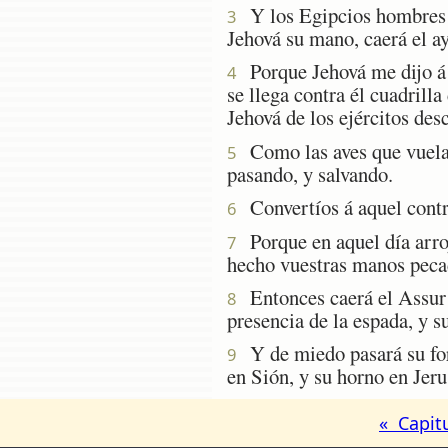
Y los Egipcios hombres so
3
Jehová su mano, caerá el ay
Porque Jehová me dijo á m
4
se llega contra él cuadrilla
Jehová de los ejércitos des
Como las aves que vuelan,
5
pasando, y salvando.
Convertíos á aquel contra
6
Porque en aquel día arroj
7
hecho vuestras manos peca
Entonces caerá el Assur p
8
presencia de la espada, y s
Y de miedo pasará su fort
9
en Sión, y su horno en Jer
« Capit