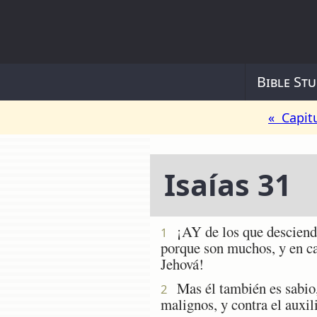
Bible Stu
« Capit
Isaías 31
¡AY de los que descienden
1
porque son muchos, y en cab
Jehová!
Mas él también es sabio, y
2
malignos, y contra el auxil