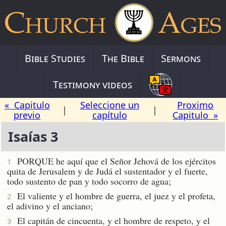
Bible Studies
The Bible
Sermons
Testimony videos
« Capitulo
Seleccione un
Proximo
|
|
previo
capítulo
Capitulo »
Isaías 3
PORQUE he aquí que el Señor Jehová de los ejércitos
1
quita de Jerusalem y de Judá el sustentador y el fuerte,
todo sustento de pan y todo socorro de agua;
El valiente y el hombre de guerra, el juez y el profeta,
2
el adivino y el anciano;
El capitán de cincuenta, y el hombre de respeto, y el
3