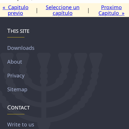
« Capitulo
Seleccione un
Proximo
|
|
previo
capítulo
Capitulo »
This site
Downloads
About
Privacy
Sitemap
Contact
Write to us