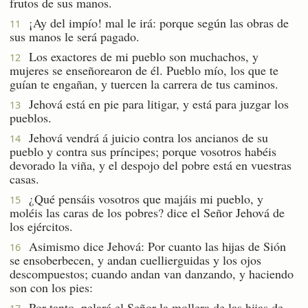
frutos de sus manos.
¡Ay del impío! mal le irá: porque según las obras de
11
sus manos le será pagado.
Los exactores de mi pueblo son muchachos, y
12
mujeres se enseñorearon de él. Pueblo mío, los que te
guían te engañan, y tuercen la carrera de tus caminos.
Jehová está en pie para litigar, y está para juzgar los
13
pueblos.
Jehová vendrá á juicio contra los ancianos de su
14
pueblo y contra sus príncipes; porque vosotros habéis
devorado la viña, y el despojo del pobre está en vuestras
casas.
¿Qué pensáis vosotros que majáis mi pueblo, y
15
moléis las caras de los pobres? dice el Señor Jehová de
los ejércitos.
Asimismo dice Jehová: Por cuanto las hijas de Sión
16
se ensoberbecen, y andan cuellierguidas y los ojos
descompuestos; cuando andan van danzando, y haciendo
son con los pies:
Por tanto, pelará el Señor la mollera de las hijas de