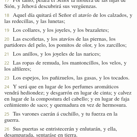
17
Sión, y Jehová descubrirá sus vergüenzas.
Aquel día quitará el Señor el atavío de los calzados, y
18
las redecillas, y las lunetas;
Los collares, y los joyeles, y los brazaletes;
19
Las escofietas, y los atavíos de las piernas, los
20
partidores del pelo, los pomitos de olor, y los zarcillos;
Los anillos, y los joyeles de las narices;
21
Las ropas de remuda, los mantoncillos, los velos, y
22
los alfileres;
Los espejos, los pañizuelos, las gasas, y los tocados.
23
Y será que en lugar de los perfumes aromáticos
24
vendrá hediondez; y desgarrón en lugar de cinta; y calvez
en lugar de la compostura del cabello; y en lugar de faja
ceñimiento de saco; y quemadura en vez de hermosura.
Tus varones caerán á cuchillo, y tu fuerza en la
25
guerra.
Sus puertas se entristecerán y enlutarán, y ella,
26
desamparada, sentaráse en tierra.