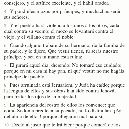
consejero, y el artífice excelente, y el hábil orador.
Y pondréles mozos por príncipes, y muchachos serán
4
sus señores.
Y el pueblo hará violencia los unos á los otros, cada
5
cual contra su vecino: el mozo se levantará contra el
viejo, y el villano contra el noble.
Cuando alguno trabare de su hermano, de la familia de
6
su padre, y le dijere, Que vestir tienes, tú serás nuestro
príncipe, y sea en tu mano esta ruina;
El jurará aquel día, diciendo: No tomaré ese cuidado;
7
porque en mi casa ni hay pan, ni qué vestir: no me hagáis
príncipe del pueblo.
Pues arruinada está Jerusalem, y Judá ha caído; porque
8
la lengua de ellos y sus obras han sido contra Jehová,
para irritar los ojos de su majestad.
La apariencia del rostro de ellos los convence: que
9
como Sodoma predican su pecado, no lo disimulan. ¡Ay
del alma de ellos! porque allegaron mal para sí.
Decid al justo que le irá bien: porque comerá de los
10