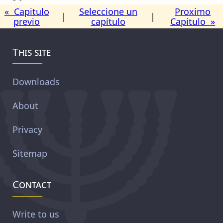
« Capitulo
Seleccione un
Proximo
|
|
previo
capítulo
Capitulo »
This site
Downloads
About
Privacy
Sitemap
Contact
Write to us