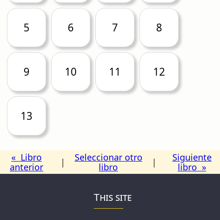
5
6
7
8
9
10
11
12
13
« Libro
Seleccionar otro
Siguiente
|
|
anterior
libro
libro »
This site