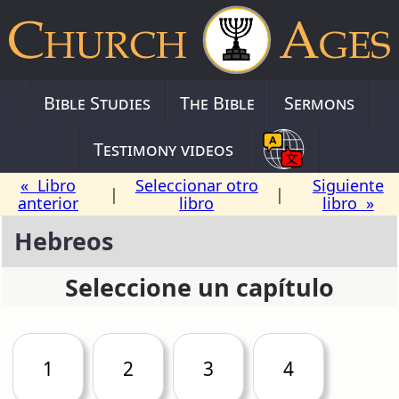
Bible Studies
The Bible
Sermons
Testimony videos
« Libro
Seleccionar otro
Siguiente
|
|
anterior
libro
libro »
Hebreos
Seleccione un capítulo
1
2
3
4