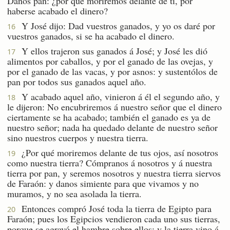
Danos pan: ¿por qué moriremos delante de ti, por
haberse acabado el dinero?
Y José dijo: Dad vuestros ganados, y yo os daré por
16
vuestros ganados, si se ha acabado el dinero.
Y ellos trajeron sus ganados á José; y José les dió
17
alimentos por caballos, y por el ganado de las ovejas, y
por el ganado de las vacas, y por asnos: y sustentólos de
pan por todos sus ganados aquel año.
Y acabado aquel año, vinieron á él el segundo año, y
18
le dijeron: No encubriremos á nuestro señor que el dinero
ciertamente se ha acabado; también el ganado es ya de
nuestro señor; nada ha quedado delante de nuestro señor
sino nuestros cuerpos y nuestra tierra.
¿Por qué moriremos delante de tus ojos, así nosotros
19
como nuestra tierra? Cómpranos á nosotros y á nuestra
tierra por pan, y seremos nosotros y nuestra tierra siervos
de Faraón: y danos simiente para que vivamos y no
muramos, y no sea asolada la tierra.
Entonces compró José toda la tierra de Egipto para
20
Faraón; pues los Egipcios vendieron cada uno sus tierras,
porque se agravó el hambre sobre ellos: y la tierra vino á