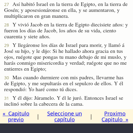
Así habitó Israel en la tierra de Egipto, en la tierra de
27
Gosén; y aposesionáronse en ella, y se aumentaron, y
multiplicaron en gran manera.
Y vivió Jacob en la tierra de Egipto diecisiete años: y
28
fueron los días de Jacob, los años de su vida, ciento
cuarenta y siete años.
Y llegáronse los días de Israel para morir, y llamó á
29
José su hijo, y le dijo: Si he hallado ahora gracia en tus
ojos, ruégote que pongas tu mano debajo de mi muslo, y
harás conmigo misericordia y verdad; ruégote que no me
entierres en Egipto;
Mas cuando durmiere con mis padres, llevarme has
30
de Egipto, y me sepultarás en el sepulcro de ellos. Y él
respondió: Yo haré como tú dices.
Y él dijo: Júramelo. Y él le juró. Entonces Israel se
31
inclinó sobre la cabecera de la cama.
« Capitulo
Seleccione un
Proximo
|
|
previo
capítulo
Capitulo »