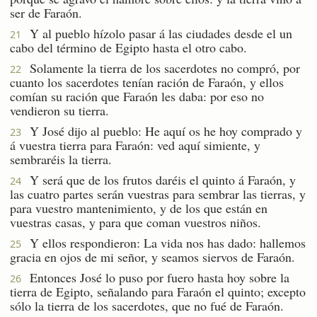
ser de Faraón.
Y al pueblo hízolo pasar á las ciudades desde el un
21
cabo del término de Egipto hasta el otro cabo.
Solamente la tierra de los sacerdotes no compró, por
22
cuanto los sacerdotes tenían ración de Faraón, y ellos
comían su ración que Faraón les daba: por eso no
vendieron su tierra.
Y José dijo al pueblo: He aquí os he hoy comprado y
23
á vuestra tierra para Faraón: ved aquí simiente, y
sembraréis la tierra.
Y será que de los frutos daréis el quinto á Faraón, y
24
las cuatro partes serán vuestras para sembrar las tierras, y
para vuestro mantenimiento, y de los que están en
vuestras casas, y para que coman vuestros niños.
Y ellos respondieron: La vida nos has dado: hallemos
25
gracia en ojos de mi señor, y seamos siervos de Faraón.
Entonces José lo puso por fuero hasta hoy sobre la
26
tierra de Egipto, señalando para Faraón el quinto; excepto
sólo la tierra de los sacerdotes, que no fué de Faraón.