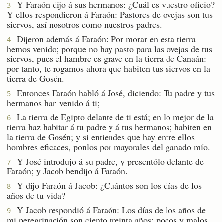
Y Faraón dijo á sus hermanos: ¿Cuál es vuestro oficio?
3
Y ellos respondieron á Faraón: Pastores de ovejas son tus
siervos, así nosotros como nuestros padres.
Dijeron además á Faraón: Por morar en esta tierra
4
hemos venido; porque no hay pasto para las ovejas de tus
siervos, pues el hambre es grave en la tierra de Canaán:
por tanto, te rogamos ahora que habiten tus siervos en la
tierra de Gosén.
Entonces Faraón habló á José, diciendo: Tu padre y tus
5
hermanos han venido á ti;
La tierra de Egipto delante de ti está; en lo mejor de la
6
tierra haz habitar á tu padre y á tus hermanos; habiten en
la tierra de Gosén; y si entiendes que hay entre ellos
hombres eficaces, ponlos por mayorales del ganado mío.
Y José introdujo á su padre, y presentólo delante de
7
Faraón; y Jacob bendijo á Faraón.
Y dijo Faraón á Jacob: ¿Cuántos son los días de los
8
años de tu vida?
Y Jacob respondió á Faraón: Los días de los años de
9
mi peregrinación son ciento treinta años; pocos y malos