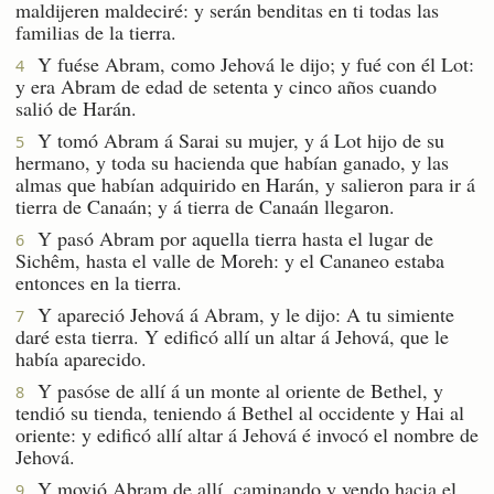
maldijeren maldeciré: y serán benditas en ti todas las
familias de la tierra.
Y fuése Abram, como Jehová le dijo; y fué con él Lot:
4
y era Abram de edad de setenta y cinco años cuando
salió de Harán.
Y tomó Abram á Sarai su mujer, y á Lot hijo de su
5
hermano, y toda su hacienda que habían ganado, y las
almas que habían adquirido en Harán, y salieron para ir á
tierra de Canaán; y á tierra de Canaán llegaron.
Y pasó Abram por aquella tierra hasta el lugar de
6
Sichêm, hasta el valle de Moreh: y el Cananeo estaba
entonces en la tierra.
Y apareció Jehová á Abram, y le dijo: A tu simiente
7
daré esta tierra. Y edificó allí un altar á Jehová, que le
había aparecido.
Y pasóse de allí á un monte al oriente de Bethel, y
8
tendió su tienda, teniendo á Bethel al occidente y Hai al
oriente: y edificó allí altar á Jehová é invocó el nombre de
Jehová.
Y movió Abram de allí, caminando y yendo hacia el
9