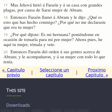
Mas Jehová hirió á Faraón y á su casa con grandes
17
plagas, por causa de Sarai mujer de Abram.
Entonces Faraón llamó á Abram y le dijo: ¿Qué es
18
esto que has hecho conmigo? ¿Por qué no me declaraste
que era tu mujer?
¿Por qué dijiste: Es mi hermana? poniéndome en
19
ocasión de tomarla para mí por mujer? Ahora pues, he
aquí tu mujer, tómala y vete.
Entonces Faraón dió orden á sus gentes acerca de
20
Abram; y le acompañaron, y á su mujer con todo lo que
tenía.
« Capitulo
Seleccione un
Proximo
|
|
previo
capítulo
Capitulo »
This site
Downloads