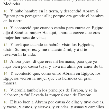
Mediodía.
Y hubo hambre en la tierra, y descendió Abram á
10
Egipto para peregrinar allá; porque era grande el hambre
en la tierra.
Y aconteció que cuando estaba para entrar en Egipto,
11
dijo á Sarai su mujer: He aquí, ahora conozco que eres
mujer hermosa de vista;
Y será que cuando te habrán visto los Egipcios,
12
dirán: Su mujer es: y me matarán á mí, y á ti te
reservarán la vida.
Ahora pues, di que eres mi hermana, para que yo
13
haya bien por causa tuya, y viva mi alma por amor de ti.
Y aconteció que, como entró Abram en Egipto, los
14
Egipcios vieron la mujer que era hermosa en gran
manera.
Viéronla también los príncipes de Faraón, y se la
15
alabaron; y fué llevada la mujer á casa de Faraón:
E hizo bien á Abram por causa de ella; y tuvo ovejas,
16
y vacas, y asnos, y siervos, y criadas, y asnas y camellos.