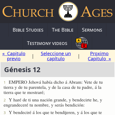
Bible Studies
The Bible
Sermons
Testimony videos
« Capitulo
Seleccione un
Proximo
|
|
previo
capítulo
Capitulo »
Génesis 12
EMPERO Jehová había dicho á Abram: Vete de tu
1
tierra y de tu parentela, y de la casa de tu padre, á la
tierra que te mostraré;
Y haré de ti una nación grande, y bendecirte he, y
2
engrandeceré tu nombre, y serás bendición:
Y bendeciré á los que te bendijeren, y á los que te
3