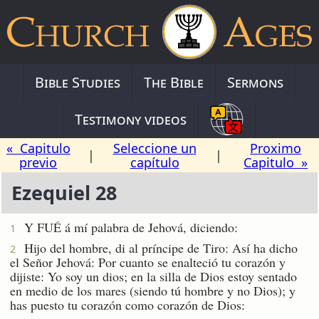
Bible Studies
The Bible
Sermons
Testimony videos
« Capitulo
Seleccione un
Proximo
|
|
previo
capítulo
Capitulo »
Ezequiel 28
Y FUÉ á mí palabra de Jehová, diciendo:
1
Hijo del hombre, di al príncipe de Tiro: Así ha dicho
2
el Señor Jehová: Por cuanto se enalteció tu corazón y
dijiste: Yo soy un dios; en la silla de Dios estoy sentado
en medio de los mares (siendo tú hombre y no Dios); y
has puesto tu corazón como corazón de Dios: