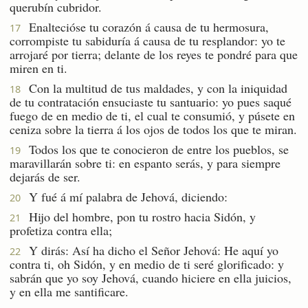
querubín cubridor.
Enaltecióse tu corazón á causa de tu hermosura,
17
corrompiste tu sabiduría á causa de tu resplandor: yo te
arrojaré por tierra; delante de los reyes te pondré para que
miren en ti.
Con la multitud de tus maldades, y con la iniquidad
18
de tu contratación ensuciaste tu santuario: yo pues saqué
fuego de en medio de ti, el cual te consumió, y púsete en
ceniza sobre la tierra á los ojos de todos los que te miran.
Todos los que te conocieron de entre los pueblos, se
19
maravillarán sobre ti: en espanto serás, y para siempre
dejarás de ser.
Y fué á mí palabra de Jehová, diciendo:
20
Hijo del hombre, pon tu rostro hacia Sidón, y
21
profetiza contra ella;
Y dirás: Así ha dicho el Señor Jehová: He aquí yo
22
contra ti, oh Sidón, y en medio de ti seré glorificado: y
sabrán que yo soy Jehová, cuando hiciere en ella juicios,
y en ella me santificare.