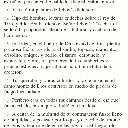
extraños: porque yo he hablado, dice el Señor Jehová.
Y fué á mí palabra de Jehová, diciendo:
11
Hijo del hombre, levanta endechas sobre el rey de
12
Tiro, y dile: Así ha dicho el Señor Jehová: Tú echas el
sello á la proporción, lleno de sabiduría, y acabado de
hermosura.
En Edén, en el huerto de Dios estuviste: toda piedra
13
preciosa fué tu vestidura; el sardio, topacio, diamante,
crisólito, onique, y berilo, el zafiro, carbunclo, y
esmeralda, y oro, los primores de tus tamboriles y
pífanos estuvieron apercibidos para ti en el día de tu
creación.
Tú, querubín grande, cubridor: y yo te puse; en el
14
santo monte de Dios estuviste; en medio de piedras de
fuego has andado.
Perfecto eras en todos tus caminos desde el día que
15
fuiste criado, hasta que se halló en ti maldad.
A causa de la multitud de tu contratación fuiste lleno
16
de iniquidad, y pecaste: por lo que yo te eché del monte
de Dios, y te arrojé de entre las piedras del fuego, oh