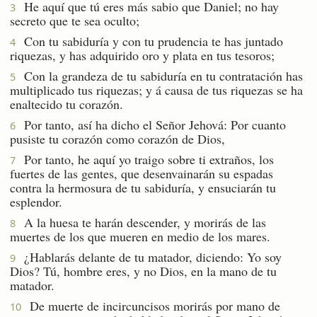
He aquí que tú eres más sabio que Daniel; no hay
3
secreto que te sea oculto;
Con tu sabiduría y con tu prudencia te has juntado
4
riquezas, y has adquirido oro y plata en tus tesoros;
Con la grandeza de tu sabiduría en tu contratación has
5
multiplicado tus riquezas; y á causa de tus riquezas se ha
enaltecido tu corazón.
Por tanto, así ha dicho el Señor Jehová: Por cuanto
6
pusiste tu corazón como corazón de Dios,
Por tanto, he aquí yo traigo sobre ti extraños, los
7
fuertes de las gentes, que desenvainarán su espadas
contra la hermosura de tu sabiduría, y ensuciarán tu
esplendor.
A la huesa te harán descender, y morirás de las
8
muertes de los que mueren en medio de los mares.
¿Hablarás delante de tu matador, diciendo: Yo soy
9
Dios? Tú, hombre eres, y no Dios, en la mano de tu
matador.
De muerte de incircuncisos morirás por mano de
10