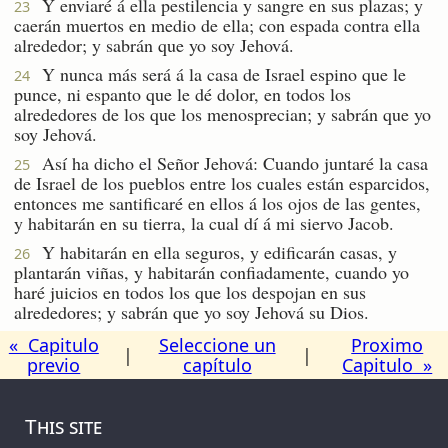
Y enviaré á ella pestilencia y sangre en sus plazas; y
23
caerán muertos en medio de ella; con espada contra ella
alrededor; y sabrán que yo soy Jehová.
Y nunca más será á la casa de Israel espino que le
24
punce, ni espanto que le dé dolor, en todos los
alrededores de los que los menosprecian; y sabrán que yo
soy Jehová.
Así ha dicho el Señor Jehová: Cuando juntaré la casa
25
de Israel de los pueblos entre los cuales están esparcidos,
entonces me santificaré en ellos á los ojos de las gentes,
y habitarán en su tierra, la cual dí á mi siervo Jacob.
Y habitarán en ella seguros, y edificarán casas, y
26
plantarán viñas, y habitarán confiadamente, cuando yo
haré juicios en todos los que los despojan en sus
alrededores; y sabrán que yo soy Jehová su Dios.
« Capitulo
Seleccione un
Proximo
|
|
previo
capítulo
Capitulo »
This site