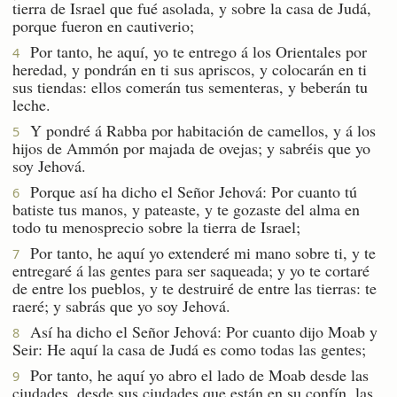
tierra de Israel que fué asolada, y sobre la casa de Judá,
porque fueron en cautiverio;
Por tanto, he aquí, yo te entrego á los Orientales por
4
heredad, y pondrán en ti sus apriscos, y colocarán en ti
sus tiendas: ellos comerán tus sementeras, y beberán tu
leche.
Y pondré á Rabba por habitación de camellos, y á los
5
hijos de Ammón por majada de ovejas; y sabréis que yo
soy Jehová.
Porque así ha dicho el Señor Jehová: Por cuanto tú
6
batiste tus manos, y pateaste, y te gozaste del alma en
todo tu menosprecio sobre la tierra de Israel;
Por tanto, he aquí yo extenderé mi mano sobre ti, y te
7
entregaré á las gentes para ser saqueada; y yo te cortaré
de entre los pueblos, y te destruiré de entre las tierras: te
raeré; y sabrás que yo soy Jehová.
Así ha dicho el Señor Jehová: Por cuanto dijo Moab y
8
Seir: He aquí la casa de Judá es como todas las gentes;
Por tanto, he aquí yo abro el lado de Moab desde las
9
ciudades, desde sus ciudades que están en su confín, las