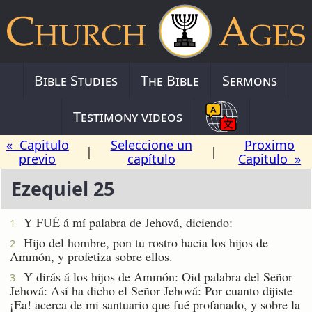
Bible Studies
The Bible
Sermons
Testimony videos
« Capitulo
Seleccione un
Proximo
|
|
previo
capítulo
Capitulo »
Ezequiel 25
Y FUÉ á mí palabra de Jehová, diciendo:
1
Hijo del hombre, pon tu rostro hacia los hijos de
2
Ammón, y profetiza sobre ellos.
Y dirás á los hijos de Ammón: Oid palabra del Señor
3
Jehová: Así ha dicho el Señor Jehová: Por cuanto dijiste
¡Ea! acerca de mi santuario que fué profanado, y sobre la