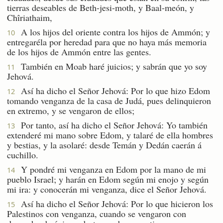
tierras deseables de Beth-jesi-moth, y Baal-meón, y
Chîriathaim,
A los hijos del oriente contra los hijos de Ammón; y
10
entregaréla por heredad para que no haya más memoria
de los hijos de Ammón entre las gentes.
También en Moab haré juicios; y sabrán que yo soy
11
Jehová.
Así ha dicho el Señor Jehová: Por lo que hizo Edom
12
tomando venganza de la casa de Judá, pues delinquieron
en extremo, y se vengaron de ellos;
Por tanto, así ha dicho el Señor Jehová: Yo también
13
extenderé mi mano sobre Edom, y talaré de ella hombres
y bestias, y la asolaré: desde Temán y Dedán caerán á
cuchillo.
Y pondré mi venganza en Edom por la mano de mi
14
pueblo Israel; y harán en Edom según mi enojo y según
mi ira: y conocerán mi venganza, dice el Señor Jehová.
Así ha dicho el Señor Jehová: Por lo que hicieron los
15
Palestinos con venganza, cuando se vengaron con