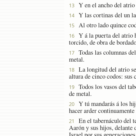
Y en el ancho del atrio p
13
Y las cortinas del un la
14
Al otro lado quince codo
15
Y á la puerta del atrio 
16
torcido, de obra de bordado
Todas las columnas del at
17
metal.
La longitud del atrio ser
18
altura de cinco codos: sus c
Todos los vasos del taber
19
de metal.
Y tú mandarás á los hijos
20
hacer arder continuamente 
En el tabernáculo del te
21
Aarón y sus hijos, delante 
Israel por sus generaciones