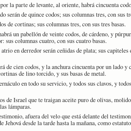
or la parte de levante, al oriente, habrá cincuenta codo
do serán de quince codos; sus columnas tres, con sus tr
s de cortinas; sus columnas tres, con sus tres basas.
habrá un pabellón de veinte codos, de cárdeno, y púrpur
r: sus columnas cuatro, con sus cuatro basas.
rio en derredor serán ceñidas de plata; sus capiteles d
á de cien codos, y la anchura cincuenta por un lado y c
ortinas de lino torcido, y sus basas de metal.
náculo en todo su servicio, y todos sus clavos, y todos 
 de Israel que te traigan aceite puro de olivas, molido
las lámparas.
stimonio, afuera del velo que está delante del testimon
de Jehová desde la tarde hasta la mañana, como estatuto
.