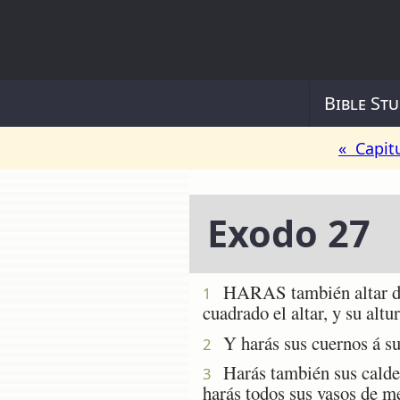
Bible Stu
« Capit
Exodo 27
HARAS también altar de m
1
cuadrado el altar, y su altu
Y harás sus cuernos á sus
2
Harás también sus calderas
3
harás todos sus vasos de me