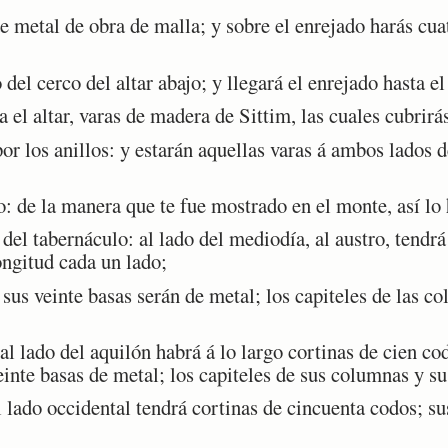
 metal de obra de malla; y sobre el enrejado harás cuat
el cerco del altar abajo; y llegará el enrejado hasta el
el altar, varas de madera de Sittim, las cuales cubrirá
r los anillos: y estarán aquellas varas á ambos lados d
: de la manera que te fue mostrado en el monte, así lo 
l tabernáculo: al lado del mediodía, al austro, tendrá e
ongitud cada un lado;
us veinte basas serán de metal; los capiteles de las c
lado del aquilón habrá á lo largo cortinas de cien cod
inte basas de metal; los capiteles de sus columnas y su
 lado occidental tendrá cortinas de cincuenta codos; s