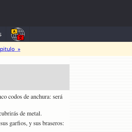
s
pitulo »
co codos de anchura: será
cubrirás de metal.
sus garfios, y sus braseros: