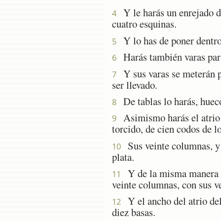
Y le harás un enrejado de
4
cuatro esquinas.
Y lo has de poner dentro d
5
Harás también varas para 
6
Y sus varas se meterán po
7
ser llevado.
De tablas lo harás, hueco
8
Asimismo harás el atrio de
9
torcido, de cien codos de l
Sus veinte columnas, y s
10
plata.
Y de la misma manera al 
11
veinte columnas, con sus ve
Y el ancho del atrio del
12
diez basas.