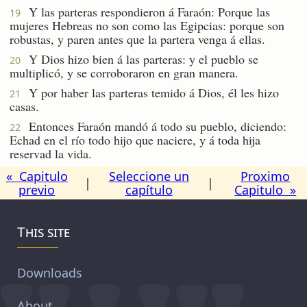
Y las parteras respondieron á Faraón: Porque las
19
mujeres Hebreas no son como las Egipcias: porque son
robustas, y paren antes que la partera venga á ellas.
Y Dios hizo bien á las parteras: y el pueblo se
20
multiplicó, y se corroboraron en gran manera.
Y por haber las parteras temido á Dios, él les hizo
21
casas.
Entonces Faraón mandó á todo su pueblo, diciendo:
22
Echad en el río todo hijo que naciere, y á toda hija
reservad la vida.
« Capitulo
Seleccione un
Proximo
|
|
previo
capítulo
Capitulo »
This site
Downloads
About