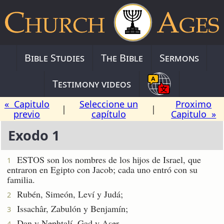
Bible Studies
The Bible
Sermons
Testimony videos
« Capitulo
Seleccione un
Proximo
|
|
previo
capítulo
Capitulo »
Exodo 1
ESTOS son los nombres de los hijos de Israel, que
1
entraron en Egipto con Jacob; cada uno entró con su
familia.
Rubén, Simeón, Leví y Judá;
2
Issachâr, Zabulón y Benjamín;
3
Dan y Nephtalí, Gad y Aser.
4