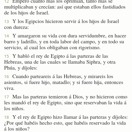
Empero cuanto más los oprimían, tanto más se
12
multiplicaban y crecían: así que estaban ellos fastidiados
de los hijos de Israel.
Y los Egipcios hicieron servir á los hijos de Israel
13
con dureza:
Y amargaron su vida con dura servidumbre, en hacer
14
barro y ladrillo, y en toda labor del campo, y en todo su
servicio, al cual los obligaban con rigorismo.
Y habló el rey de Egipto á las parteras de las
15
Hebreas, una de las cuales se llamaba Siphra, y otra
Phúa, y díjoles:
Cuando parteareis á las Hebreas, y mirareis los
16
asientos, si fuere hijo, matadlo; y si fuere hija, entonces
viva.
Mas las parteras temieron á Dios, y no hicieron como
17
les mandó el rey de Egipto, sino que reservaban la vida á
los niños.
Y el rey de Egipto hizo llamar á las parteras y díjoles:
18
¿Por qué habéis hecho esto, que habéis reservado la vida
á los niños?