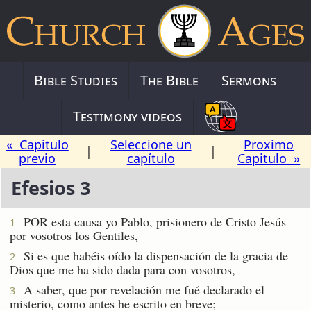
Bible Studies
The Bible
Sermons
Testimony videos
« Capitulo
Seleccione un
Proximo
|
|
previo
capítulo
Capitulo »
Efesios 3
POR esta causa yo Pablo, prisionero de Cristo Jesús
1
por vosotros los Gentiles,
Si es que habéis oído la dispensación de la gracia de
2
Dios que me ha sido dada para con vosotros,
A saber, que por revelación me fué declarado el
3
misterio, como antes he escrito en breve;