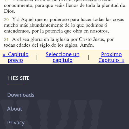
conocimiento, para que seáis llenos de toda la plenitud de
Dios.
Y á Aquel que es poderoso para hacer todas las cosas
20
mucho más abundantemente de lo que pedimos ó
entendemos, por la potencia que obra en nosotros,
A él sea gloria en la iglesia por Cristo Jesús, por
21
todas edades del siglo de los siglos. Amén.
« Capitulo
Seleccione un
Proximo
|
|
previo
capítulo
Capitulo »
This site
Downloads
About
Privacy