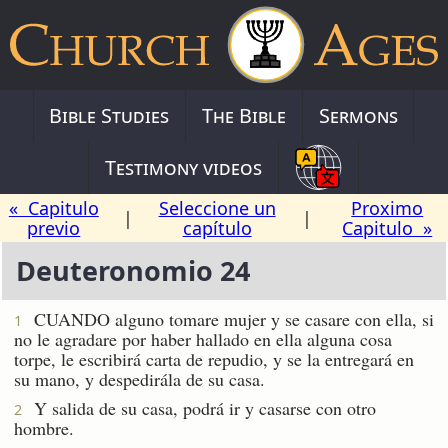
Bible Studies
The Bible
Sermons
Testimony videos
« Capitulo
Seleccione un
Proximo
|
|
previo
capítulo
Capitulo »
Deuteronomio 24
CUANDO alguno tomare mujer y se casare con ella, si
1
no le agradare por haber hallado en ella alguna cosa
torpe, le escribirá carta de repudio, y se la entregará en
su mano, y despedirála de su casa.
Y salida de su casa, podrá ir y casarse con otro
2
hombre.