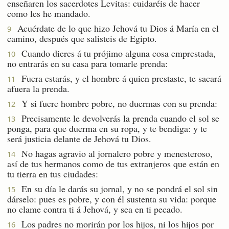
enseñaren los sacerdotes Levitas: cuidaréis de hacer
como les he mandado.
Acuérdate de lo que hizo Jehová tu Dios á María en el
9
camino, después que salisteis de Egipto.
Cuando dieres á tu prójimo alguna cosa emprestada,
10
no entrarás en su casa para tomarle prenda:
Fuera estarás, y el hombre á quien prestaste, te sacará
11
afuera la prenda.
Y si fuere hombre pobre, no duermas con su prenda:
12
Precisamente le devolverás la prenda cuando el sol se
13
ponga, para que duerma en su ropa, y te bendiga: y te
será justicia delante de Jehová tu Dios.
No hagas agravio al jornalero pobre y menesteroso,
14
así de tus hermanos como de tus extranjeros que están en
tu tierra en tus ciudades:
En su día le darás su jornal, y no se pondrá el sol sin
15
dárselo: pues es pobre, y con él sustenta su vida: porque
no clame contra ti á Jehová, y sea en ti pecado.
Los padres no morirán por los hijos, ni los hijos por
16