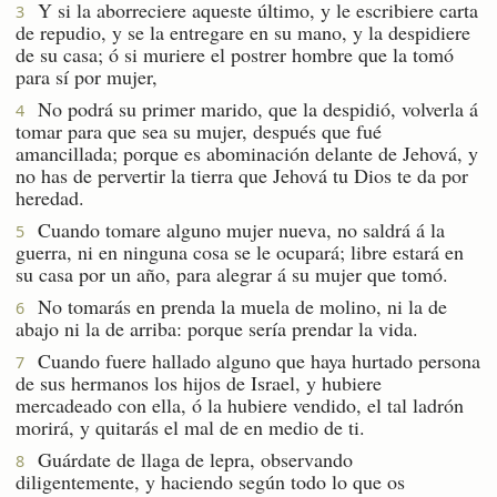
Y si la aborreciere aqueste último, y le escribiere carta
3
de repudio, y se la entregare en su mano, y la despidiere
de su casa; ó si muriere el postrer hombre que la tomó
para sí por mujer,
No podrá su primer marido, que la despidió, volverla á
4
tomar para que sea su mujer, después que fué
amancillada; porque es abominación delante de Jehová, y
no has de pervertir la tierra que Jehová tu Dios te da por
heredad.
Cuando tomare alguno mujer nueva, no saldrá á la
5
guerra, ni en ninguna cosa se le ocupará; libre estará en
su casa por un año, para alegrar á su mujer que tomó.
No tomarás en prenda la muela de molino, ni la de
6
abajo ni la de arriba: porque sería prendar la vida.
Cuando fuere hallado alguno que haya hurtado persona
7
de sus hermanos los hijos de Israel, y hubiere
mercadeado con ella, ó la hubiere vendido, el tal ladrón
morirá, y quitarás el mal de en medio de ti.
Guárdate de llaga de lepra, observando
8
diligentemente, y haciendo según todo lo que os