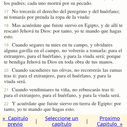
los padres; cada uno morirá por su pecado.
No torcerás el derecho del peregrino y del huérfano;
17
ni tomarás por prenda la ropa de la viuda:
Mas acuérdate que fuiste siervo en Egipto, y de allí te
18
rescató Jehová tu Dios: por tanto, yo te mando que hagas
esto.
Cuando segares tu mies en tu campo, y olvidares
19
alguna gavilla en el campo, no volverás a tomarla: para el
extranjero, para el huérfano, y para la viuda será; porque
te bendiga Jehová tu Dios en toda obra de tus manos.
Cuando sacudieres tus olivas, no recorrerás las ramas
20
tras ti: para el extranjero, para el huérfano, y para la
viuda será.
Cuando vendimiares tu viña, no rebuscarás tras ti:
21
para el extranjero, para el huérfano, y para la viuda será.
Y acuérdate que fuiste siervo en tierra de Egipto: por
22
tanto, yo te mando que hagas esto.
« Capitulo
Seleccione un
Proximo
|
|
previo
capítulo
Capitulo »