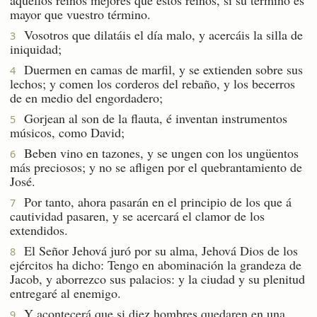
mayor que vuestro término.
Vosotros que dilatáis el día malo, y acercáis la silla de
3
iniquidad;
Duermen en camas de marfil, y se extienden sobre sus
4
lechos; y comen los corderos del rebaño, y los becerros
de en medio del engordadero;
Gorjean al son de la flauta, é inventan instrumentos
5
músicos, como David;
Beben vino en tazones, y se ungen con los ungüentos
6
más preciosos; y no se afligen por el quebrantamiento de
José.
Por tanto, ahora pasarán en el principio de los que á
7
cautividad pasaren, y se acercará el clamor de los
extendidos.
El Señor Jehová juró por su alma, Jehová Dios de los
8
ejércitos ha dicho: Tengo en abominación la grandeza de
Jacob, y aborrezco sus palacios: y la ciudad y su plenitud
entregaré al enemigo.
Y acontecerá que si diez hombres quedaren en una
9