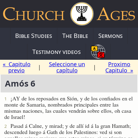
Bible Studies
The Bible
Sermons
Testimony videos
« Capitulo
Seleccione un
Proximo
|
|
previo
capítulo
Capitulo »
Amós 6
¡AY de los reposados en Sión, y de los confiados en el
1
monte de Samaria, nombrados principales entre las
mismas naciones, las cuales vendrán sobre ellos, oh casa
de Israel!
Pasad á Calne, y mirad; y de allí id á la gran Hamath;
2
descended luego á Gath de los Palestinos: ved si son
aquellos reinos mejores que estos reinos, si su término es