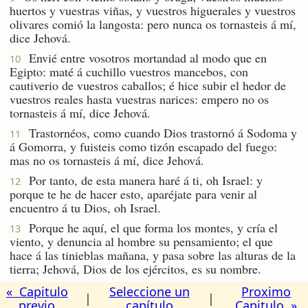
huertos y vuestras viñas, y vuestros higuerales y vuestros
olivares comió la langosta: pero nunca os tornasteis á mí,
dice Jehová.
Envié entre vosotros mortandad al modo que en
10
Egipto: maté á cuchillo vuestros mancebos, con
cautiverio de vuestros caballos; é hice subir el hedor de
vuestros reales hasta vuestras narices: empero no os
tornasteis á mí, dice Jehová.
Trastornéos, como cuando Dios trastornó á Sodoma y
11
á Gomorra, y fuisteis como tizón escapado del fuego:
mas no os tornasteis á mí, dice Jehová.
Por tanto, de esta manera haré á ti, oh Israel: y
12
porque te he de hacer esto, aparéjate para venir al
encuentro á tu Dios, oh Israel.
Porque he aquí, el que forma los montes, y cría el
13
viento, y denuncia al hombre su pensamiento; el que
hace á las tinieblas mañana, y pasa sobre las alturas de la
tierra; Jehová, Dios de los ejércitos, es su nombre.
« Capitulo
Seleccione un
Proximo
|
|
previo
capítulo
Capitulo »