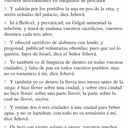
Y saldrán por los portillos la una en pos de la otra, y
3
seréis echadas del palacio, dice Jehová.
Id á Beth-el, y prevaricad; en Gilgal aumentad la
4
rebelión, y traed de mañana vuestros sacrificios, vuestros
diezmos cada tres años;
Y ofreced sacrificio de alabanza con leudo, y
5
pregonad, publicad voluntarias ofrendas; pues que así lo
queréis, hijos de Israel, dice el Señor Jehová.
Yo también os dí limpieza de dientes en todas vuestras
6
ciudades, y falta de pan en todos vuestros pueblos: mas
no os tornasteis á mí, dice Jehová.
Y también yo os detuve la lluvia tres meses antes de la
7
siega: é hice llover sobre una ciudad, y sobre otra ciudad
no hice llover: sobre una parte llovió; la parte sobre la
cual no llovió, secóse.
Y venían dos ó tres ciudades á una ciudad para beber
8
agua, y no se hartaban: con todo no os tornásteis á mí,
dice Jehová.
Os herí con viento solano y oruga; vuestros muchos
9