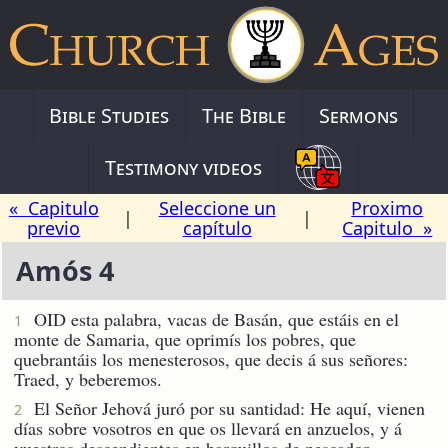
Bible Studies
The Bible
Sermons
Testimony videos
« Capitulo
Seleccione un
Proximo
|
|
previo
capítulo
Capitulo »
Amós 4
OID esta palabra, vacas de Basán, que estáis en el
1
monte de Samaria, que oprimís los pobres, que
quebrantáis los menesterosos, que decis á sus señores:
Traed, y beberemos.
El Señor Jehová juró por su santidad: He aquí, vienen
2
días sobre vosotros en que os llevará en anzuelos, y á
vuestros descendientes en barquillos de pescador.