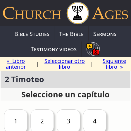
Bible Studies
The Bible
Sermons
Testimony videos
« Libro
Seleccionar otro
Siguiente
|
|
anterior
libro
libro »
2 Timoteo
Seleccione un capítulo
1
2
3
4