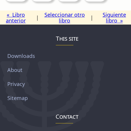
« Libro
Seleccionar otro
Siguiente
|
|
anterior
libro
libro »
This site
Downloads
About
Privacy
Sitemap
Contact