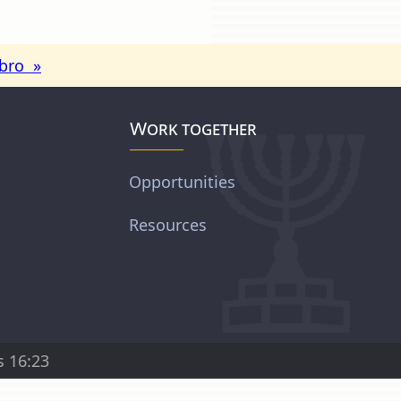
ibro »
Work together
Opportunities
Resources
s 16:23