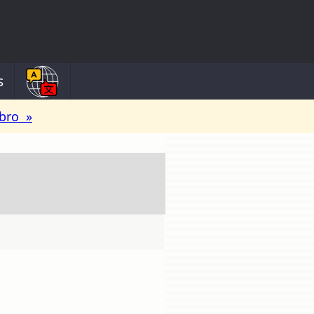
s
ibro »