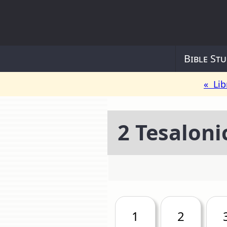
Bible Stu
« Lib
2 Tesaloni
1
2