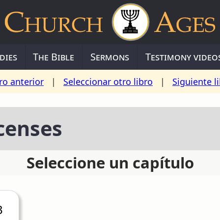
dies
The Bible
Sermons
Testimony video
ro anterior
|
Seleccionar otro libro
|
Siguiente l
censes
Seleccione un capítulo
3