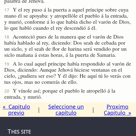
palabra de Jehová.
Y el rey puso á la puerta a aquel príncipe sobre cuya
17
mano él se apoyaba: y atropellóle el pueblo á la entrada,
y murió, conforme á lo que había dicho el varón de Dios,
lo que habló cuando el rey descendió á él.
Aconteció pues de la manera que el varón de Dios
18
había hablado al rey, diciendo: Dos seah de cebada por
un siclo, y el seah de flor de harina será vendido por un
siclo mañana á estas horas, á la puerta de Samaria.
A lo cual aquel príncipe había respondido al varón de
19
Dios, diciendo: Aunque Jehová hiciese ventanas en el
cielo, ¿pudiera ser eso? Y él dijo: He aquí tú lo verás con
tus ojos, mas no comerás de ello.
Y vínole así; porque el pueblo le atropelló á la
20
entrada, y murió.
« Capitulo
Seleccione un
Proximo
|
|
previo
capítulo
Capitulo »
This site