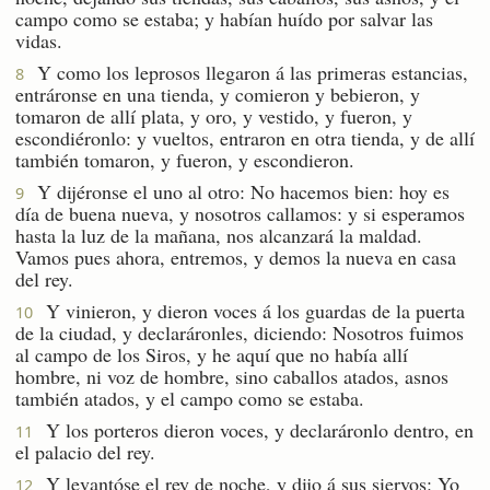
campo como se estaba; y habían huído por salvar las
vidas.
Y como los leprosos llegaron á las primeras estancias,
8
entráronse en una tienda, y comieron y bebieron, y
tomaron de allí plata, y oro, y vestido, y fueron, y
escondiéronlo: y vueltos, entraron en otra tienda, y de allí
también tomaron, y fueron, y escondieron.
Y dijéronse el uno al otro: No hacemos bien: hoy es
9
día de buena nueva, y nosotros callamos: y si esperamos
hasta la luz de la mañana, nos alcanzará la maldad.
Vamos pues ahora, entremos, y demos la nueva en casa
del rey.
Y vinieron, y dieron voces á los guardas de la puerta
10
de la ciudad, y declaráronles, diciendo: Nosotros fuimos
al campo de los Siros, y he aquí que no había allí
hombre, ni voz de hombre, sino caballos atados, asnos
también atados, y el campo como se estaba.
Y los porteros dieron voces, y declaráronlo dentro, en
11
el palacio del rey.
Y levantóse el rey de noche, y dijo á sus siervos: Yo
12