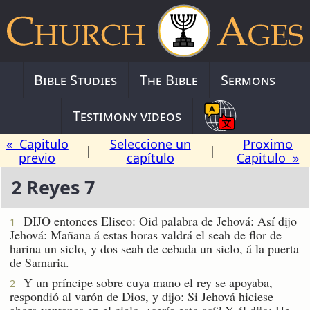
Bible Studies
The Bible
Sermons
Testimony videos
« Capitulo
Seleccione un
Proximo
|
|
previo
capítulo
Capitulo »
2 Reyes 7
DIJO entonces Eliseo: Oid palabra de Jehová: Así dijo
1
Jehová: Mañana á estas horas valdrá el seah de flor de
harina un siclo, y dos seah de cebada un siclo, á la puerta
de Samaria.
Y un príncipe sobre cuya mano el rey se apoyaba,
2
respondió al varón de Dios, y dijo: Si Jehová hiciese
ahora ventanas en el cielo, ¿sería esto así? Y él dijo: He