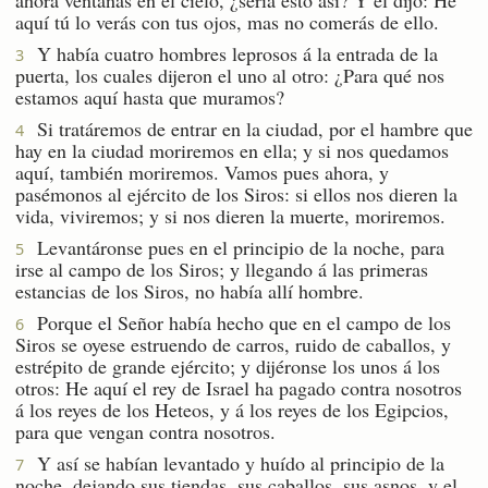
aquí tú lo verás con tus ojos, mas no comerás de ello.
Y había cuatro hombres leprosos á la entrada de la
3
puerta, los cuales dijeron el uno al otro: ¿Para qué nos
estamos aquí hasta que muramos?
Si tratáremos de entrar en la ciudad, por el hambre que
4
hay en la ciudad moriremos en ella; y si nos quedamos
aquí, también moriremos. Vamos pues ahora, y
pasémonos al ejército de los Siros: si ellos nos dieren la
vida, viviremos; y si nos dieren la muerte, moriremos.
Levantáronse pues en el principio de la noche, para
5
irse al campo de los Siros; y llegando á las primeras
estancias de los Siros, no había allí hombre.
Porque el Señor había hecho que en el campo de los
6
Siros se oyese estruendo de carros, ruido de caballos, y
estrépito de grande ejército; y dijéronse los unos á los
otros: He aquí el rey de Israel ha pagado contra nosotros
á los reyes de los Heteos, y á los reyes de los Egipcios,
para que vengan contra nosotros.
Y así se habían levantado y huído al principio de la
7
noche, dejando sus tiendas, sus caballos, sus asnos, y el